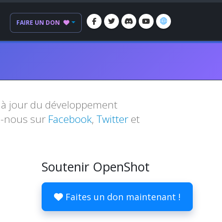
FAIRE UN DON
s à jour du développement
z-nous sur
Facebook
,
Twitter
et
Soutenir OpenShot
Faites un don maintenant !