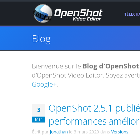
TÉLÉCH
Blog
Bienvenue sur le
Blog d'OpenShot
d'OpenShot Video Editor. Soyez avert
Google+
.
OpenShot 2.5.1 publié 
3
performances amélioré
Mar
Écrit par
Jonathan
le
3 mars 2020
dans
Versions
.