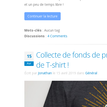
et un peu de temps libre !
Continuer la lecture
Mots-clés
:
Aucun tag
Discussions
:
4 Comments
Collecte de fonds de 
15
de T-shirt !
Avr
Écrit par
Jonathan
le
15 avril 2019
dans
Général
.