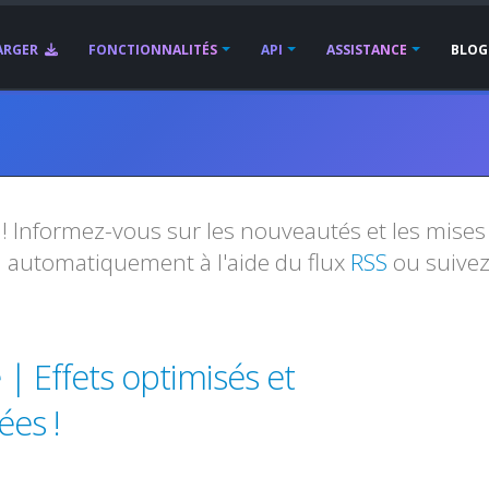
ARGER
FONCTIONNALITÉS
API
ASSISTANCE
BLOG
! Informez-vous sur les nouveautés et les mise
i automatiquement à l'aide du flux
RSS
ou suive
| Effets optimisés et
es !