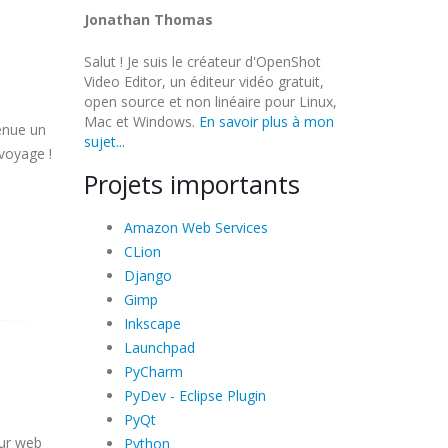
Jonathan Thomas
Salut ! Je suis le créateur d'OpenShot
Video Editor, un éditeur vidéo gratuit,
open source et non linéaire pour Linux,
Mac et Windows.
En savoir plus à mon
venue un
sujet...
 voyage !
Projets importants
Amazon Web Services
CLion
Django
Gimp
Inkscape
Launchpad
PyCharm
PyDev - Eclipse Plugin
PyQt
eur web
Python