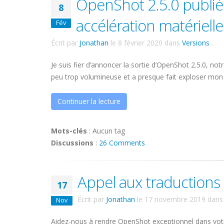
OpenShot 2.5.0 publié
8
accélération matérielle 
Fév
Écrit par
Jonathan
le
8 février 2020
dans
Versions
.
Je suis fier d’annoncer la sortie d’OpenShot 2.5.0, n
peu trop volumineuse et a presque fait exploser mon c
Continuer la lecture
Mots-clés
:
Aucun tag
Discussions
:
26 Comments
Appel aux traductions
17
Écrit par
Jonathan
le
17 novembre 2019
dan
Nov
Aidez-nous à rendre OpenShot exceptionnel dans votr