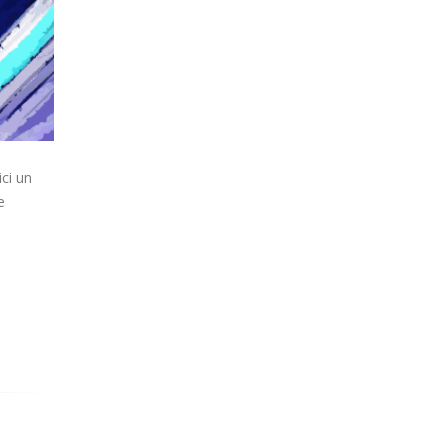
ici un
e