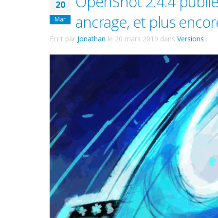
OpenShot 2.4.4 publié 
20
ancrage, et plus encore
Mar
Écrit par
Jonathan
le
20 mars 2019
dans
Versions
.