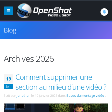
Blog
Archives 2026
Comment supprimer une
19
section au milieu d’une vidéo ?
Jan
Écrit par
Jonathan
le
19 janvier 2026
dans
Bases du montage vidéo
.