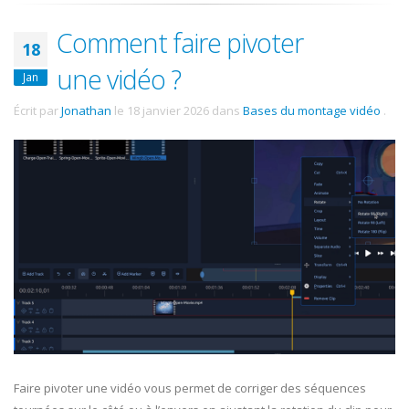
Comment faire pivoter
18
une vidéo ?
Jan
Écrit par
Jonathan
le
18 janvier 2026
dans
Bases du montage vidéo
.
Faire pivoter une vidéo vous permet de corriger des séquences