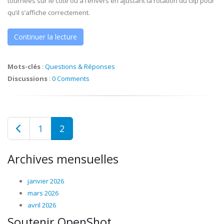
tournées sur le côté ou à l’envers en ajustant la rotation du clip pour
qu’il s’affiche correctement.
Continuer la lecture
Mots-clés
:
Questions & Réponses
Discussions
:
0 Comments
1
2
Archives mensuelles
janvier 2026
mars 2026
avril 2026
Soutenir OpenShot