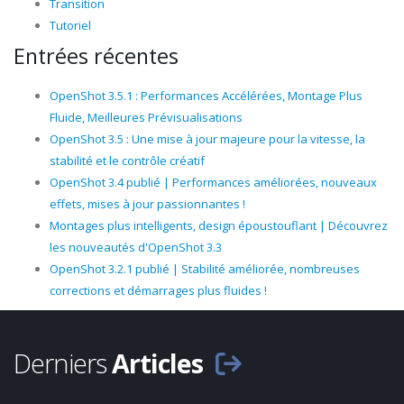
Transition
Tutoriel
Entrées récentes
OpenShot 3.5.1 : Performances Accélérées, Montage Plus
Fluide, Meilleures Prévisualisations
OpenShot 3.5 : Une mise à jour majeure pour la vitesse, la
stabilité et le contrôle créatif
OpenShot 3.4 publié | Performances améliorées, nouveaux
effets, mises à jour passionnantes !
Montages plus intelligents, design époustouflant | Découvrez
les nouveautés d'OpenShot 3.3
OpenShot 3.2.1 publié | Stabilité améliorée, nombreuses
corrections et démarrages plus fluides !
Derniers
Articles