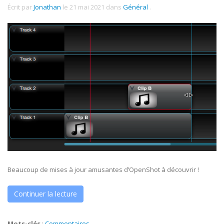
Écrit par
Jonathan
le
21 mai 2021
dans
Général
.
Beaucoup de mises à jour amusantes d’OpenShot à découvrir !
Continuer la lecture
Mots-clés
:
Commentaires