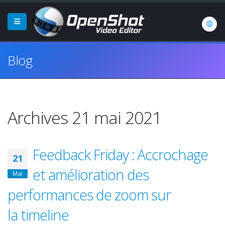
Blog
Archives 21 mai 2021
Feedback Friday : Accrochage
21
et amélioration des
Mai
performances de zoom sur
la timeline