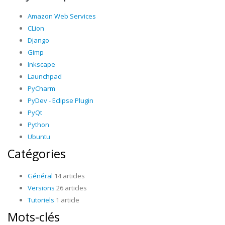
Amazon Web Services
CLion
Django
Gimp
Inkscape
Launchpad
PyCharm
PyDev - Eclipse Plugin
PyQt
Python
Ubuntu
Catégories
Général
14 articles
Versions
26 articles
Tutoriels
1 article
Mots-clés