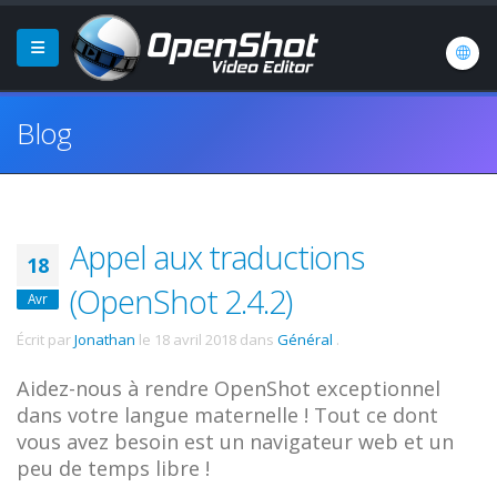
Blog
Appel aux traductions
18
(OpenShot 2.4.2)
Avr
Écrit par
Jonathan
le
18 avril 2018
dans
Général
.
Aidez-nous à rendre OpenShot exceptionnel
dans votre langue maternelle ! Tout ce dont
vous avez besoin est un navigateur web et un
peu de temps libre !