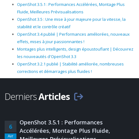
OpenShot 3.5.1 : Performances Accélérées, Montage Plus
Fluide, Meilleures Prévisualisations
OpenShot 3.5 : Une mise à jour majeure pour la vitesse, la
stabilité et le contrôle créatif
OpenShot 3.4 publié | Performances améliorées, nouveaux
effets, mises à jour passionnantes !
Montages plus intelligents, design époustouflant | Découvrez
les nouveautés d'OpenShot 3.3
OpenShot 3.2.1 publié | Stabilité améliorée, nombreuses
corrections et démarrages plus fluides !
Derniers
Articles
OpenShot 3.5.1 : Performances
6
Accélérées, Montage Plus Fluide,
Avr