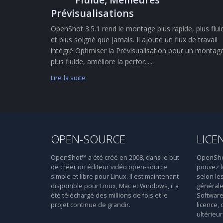
Prévisualisations
OpenShot 3.5.1 rend le montage plus rapide, plus flui
et plus soigné que jamais. Il ajoute un flux de travail
intégré Optimiser la Prévisualisation pour un montag
plus fluide, améliore la perfor......
Lire la suite
OPEN-SOURCE
LICE
OpenShot™ a été créé en 2008, dans le but
OpenShot™
de créer un éditeur vidéo open-source
pouvez le
simple et libre pour Linux. Il est maintenant
selon le
disponible pour Linux, Mac et Windows, il a
générale
été téléchargé des millions de fois et le
Software 
projet continue de grandir.
licence, 
ultérieur