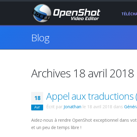
TÉLÉCH
Blog
Archives 18 avril 2018
Appel aux traductions 
18
Écrit par
Jonathan
le
18 avril 2018
dans
Génér
Avr
Aidez-nous à rendre OpenShot exceptionnel dans votr
et un peu de temps libre !