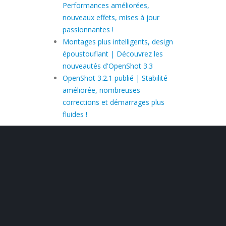
Performances améliorées,
nouveaux effets, mises à jour
passionnantes !
Montages plus intelligents, design
époustouflant | Découvrez les
nouveautés d'OpenShot 3.3
OpenShot 3.2.1 publié | Stabilité
améliorée, nombreuses
corrections et démarrages plus
fluides !