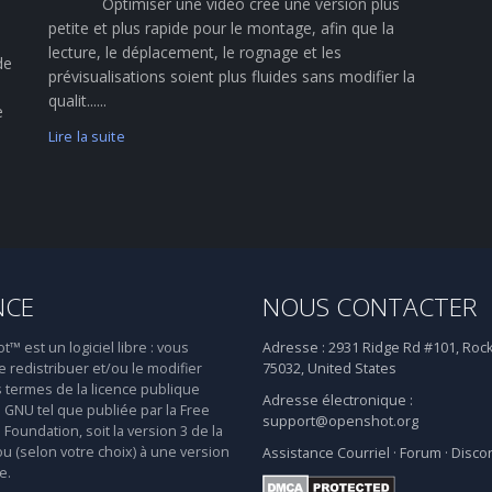
Optimiser une vidéo crée une version plus
petite et plus rapide pour le montage, afin que la
lecture, le déplacement, le rognage et les
de
prévisualisations soient plus fluides sans modifier la
qualit......
e
Lire la suite
NCE
NOUS CONTACTER
 est un logiciel libre : vous
Adresse :
2931 Ridge Rd #101, Rock
 redistribuer et/ou le modifier
75032, United States
s termes de la licence publique
Adresse électronique :
 GNU tel que publiée par la Free
support@openshot.org
Foundation, soit la version 3 de la
ou (selon votre choix) à une version
Assistance
Courriel
·
Forum
·
Disco
e.