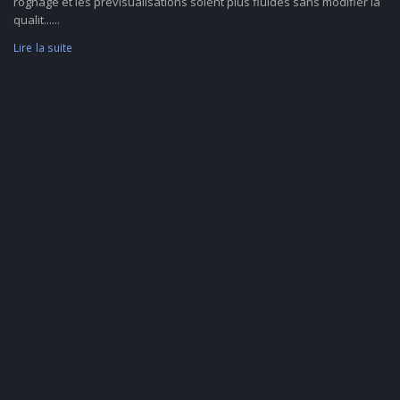
rognage et les prévisualisations soient plus fluides sans modifier la
qualit......
Lire la suite