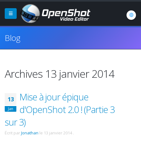
Blog
Archives 13 janvier 2014
Mise à jour épique
13
d'OpenShot 2.0 ! (Partie 3
Jan
sur 3)
Écrit par
Jonathan
le
13 janvier 2014
.