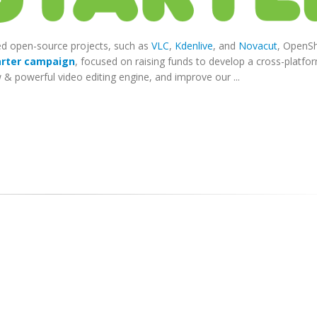
ded open-source projects, such as
VLC
,
Kdenlive
, and
Novacut
, OpenS
arter campaign
, focused on raising funds to develop a cross-platfo
& powerful video editing engine, and improve our ...