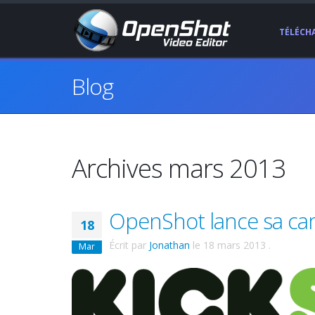
TÉLÉCH
Blog
Archives mars 2013
OpenShot lance sa cam
18
Écrit par
Jonathan
le
18 mars 2013
.
Mar