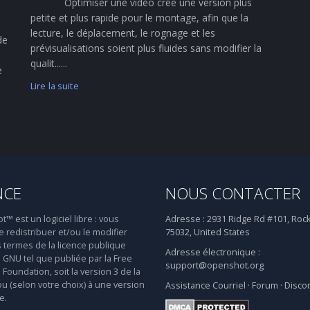
Optimiser une vidéo crée une version plus
petite et plus rapide pour le montage, afin que la
lecture, le déplacement, le rognage et les
de
prévisualisations soient plus fluides sans modifier la
qualit......
e
Lire la suite
NCE
NOUS CONTACTER
 est un logiciel libre : vous
Adresse :
2931 Ridge Rd #101, Rock
 redistribuer et/ou le modifier
75032, United States
s termes de la licence publique
Adresse électronique :
 GNU tel que publiée par la Free
support@openshot.org
Foundation, soit la version 3 de la
ou (selon votre choix) à une version
Assistance
Courriel
·
Forum
·
Disco
e.