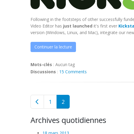
Following in the footsteps of other successfully fun
Video Editor has
just launched
it's first ever
Kickst
version (Windows, Linux, and Mac), integrate our new 
Continuer la lecture
Mots-clés
:
Aucun tag
Discussions
:
15 Comments
1
2
Archives quotidiennes
18 mars 2013