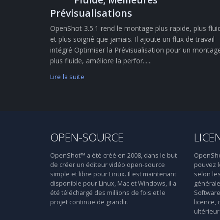
Prévisualisations
OpenShot 3.5.1 rend le montage plus rapide, plus flui
et plus soigné que jamais. Il ajoute un flux de travail
intégré Optimiser la Prévisualisation pour un montag
plus fluide, améliore la perfor......
Lire la suite
OPEN-SOURCE
LICE
OpenShot™ a été créé en 2008, dans le but
OpenShot™
de créer un éditeur vidéo open-source
pouvez le
simple et libre pour Linux. Il est maintenant
selon le
disponible pour Linux, Mac et Windows, il a
générale
été téléchargé des millions de fois et le
Software 
projet continue de grandir.
licence, 
ultérieur