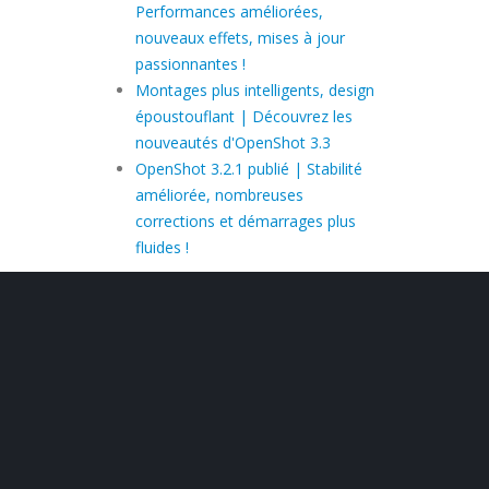
Performances améliorées,
nouveaux effets, mises à jour
passionnantes !
Montages plus intelligents, design
époustouflant | Découvrez les
nouveautés d'OpenShot 3.3
OpenShot 3.2.1 publié | Stabilité
améliorée, nombreuses
corrections et démarrages plus
fluides !