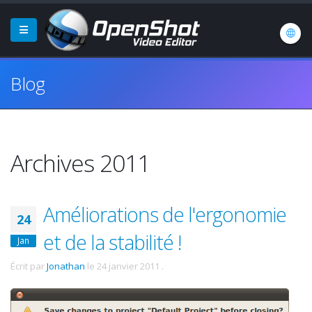
Blog
Archives 2011
Améliorations de l'ergonomie
24
et de la stabilité !
Jan
Écrit par
Jonathan
le
24 janvier 2011
.