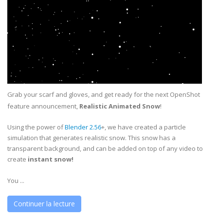
Grab your scarf and gloves, and get ready for the next OpenShot
feature announcement,
Realistic Animated Snow
!
Using the power of
Blender 2.56
+, we have created a particle
simulation that generates realistic snow. This snow has a
transparent background, and can be added on top of any video to
create
instant snow!
You ...
Continuer la lecture