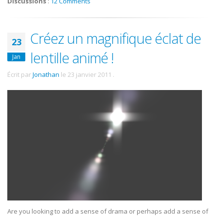
Discussions
:
12 Comments
Créez un magnifique éclat de
23
lentille animé !
Jan
Écrit par
Jonathan
le
23 janvier 2011
.
Are you looking to add a sense of drama or perhaps add a sense of