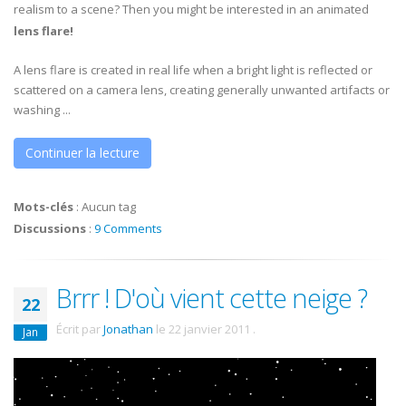
realism to a scene? Then you might be interested in an animated
lens flare!
A lens flare is created in real life when a bright light is reflected or
scattered on a camera lens, creating generally unwanted artifacts or
washing ...
Continuer la lecture
Mots-clés
:
Aucun tag
Discussions
:
9 Comments
Brrr ! D'où vient cette neige ?
22
Écrit par
Jonathan
le
22 janvier 2011
.
Jan