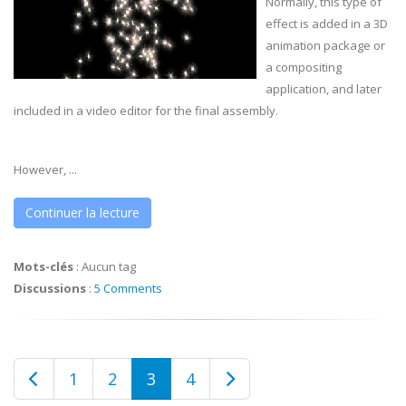
Normally, this type of
effect is added in a 3D
animation package or
a compositing
application, and later
included in a video editor for the final assembly.
However, ...
Continuer la lecture
Mots-clés
:
Aucun tag
Discussions
:
5 Comments
1
2
3
4