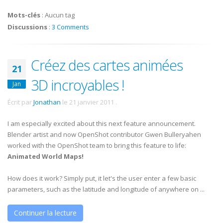
Mots-clés
:
Aucun tag
Discussions
:
3 Comments
Créez des cartes animées
21
3D incroyables !
Jan
Écrit par
Jonathan
le
21 janvier 2011
.
I am especially excited about this next feature announcement.
Blender artist and now OpenShot contributor Gwen Bulleryahen
worked with the OpenShot team to bring this feature to life:
Animated World Maps!
How does it work? Simply put, it let's the user enter a few basic
parameters, such as the latitude and longitude of anywhere on ...
Continuer la lecture