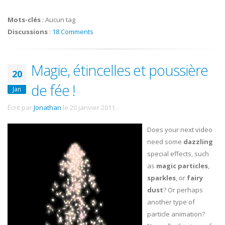
Mots-clés
:
Aucun tag
Discussions
:
18 Comments
Magie, étincelles et poussière
20
de fée !
Jan
Écrit par
Jonathan
le
20 janvier 2011
.
Does your next video
need some
dazzling
special effects, such
as
magic particles
,
sparkles
, or
fairy
dust
? Or perhaps
another type of
particle animation?