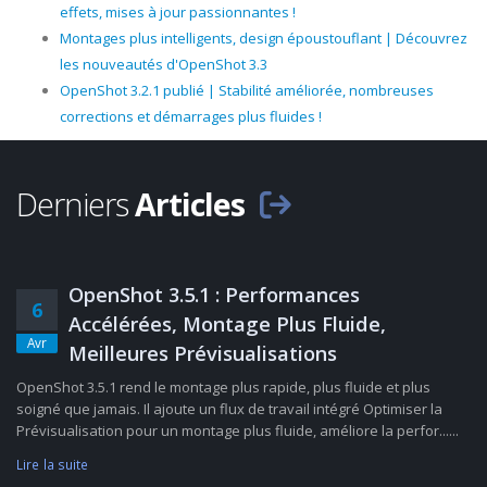
effets, mises à jour passionnantes !
Montages plus intelligents, design époustouflant | Découvrez
les nouveautés d'OpenShot 3.3
OpenShot 3.2.1 publié | Stabilité améliorée, nombreuses
corrections et démarrages plus fluides !
Derniers
Articles
OpenShot 3.5.1 : Performances
6
Accélérées, Montage Plus Fluide,
Avr
Meilleures Prévisualisations
OpenShot 3.5.1 rend le montage plus rapide, plus fluide et plus
soigné que jamais. Il ajoute un flux de travail intégré Optimiser la
Prévisualisation pour un montage plus fluide, améliore la perfor......
Lire la suite