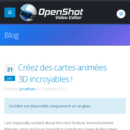
Blog
Créez des cartes animées
21
3D incroyables !
Jan
Écrit par
Jonathan
le
21 janvier 2011
.
Ce billet est disponible uniquement en anglais.
I am especially excited about this next feature announcement.
Blender artist and now OpenShot contributor Gwen Bulleryahen