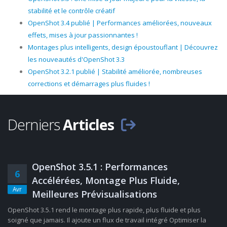
stabilité et le contrôle créatif
OpenShot 3.4 publié | Performances améliorées, nouveaux
effets, mises à jour passionnantes !
Montages plus intelligents, design époustouflant | Découvrez
les nouveautés d'OpenShot 3.3
OpenShot 3.2.1 publié | Stabilité améliorée, nombreuses
corrections et démarrages plus fluides !
Derniers
Articles
OpenShot 3.5.1 : Performances
6
Accélérées, Montage Plus Fluide,
Avr
Meilleures Prévisualisations
OpenShot 3.5.1 rend le montage plus rapide, plus fluide et plus
soigné que jamais. Il ajoute un flux de travail intégré Optimiser la