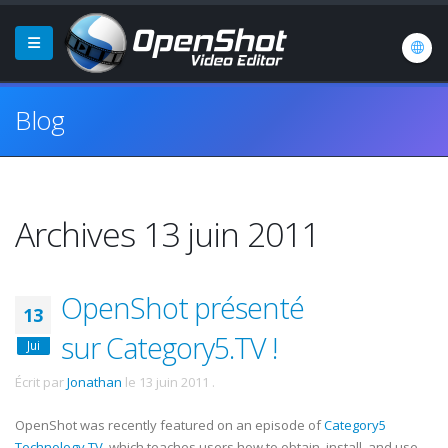
Blog
Archives 13 juin 2011
OpenShot présenté
13
sur Category5.TV !
Jui
Écrit par
Jonathan
le
13 juin 2011
.
OpenShot was recently featured on an episode of
Category5
Technology TV
, which teaches users how to obtain, install, and use