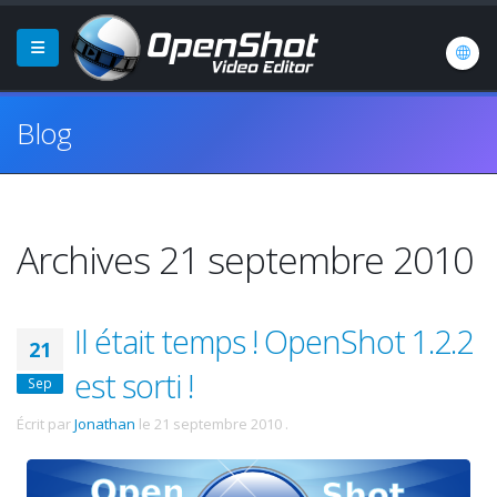
Blog
Archives 21 septembre 2010
Il était temps ! OpenShot 1.2.2
21
est sorti !
Sep
Écrit par
Jonathan
le
21 septembre 2010
.