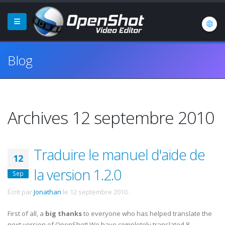
Blog
Archives 12 septembre 2010
Traduire le manuel d'aide de
12
la version 1.2.0
Sep
Écrit par
Jonathan
le
12 septembre 2010
.
First of all, a
big thanks
to everyone who has helped translate the
next version of OpenShot! We have completely translated 8