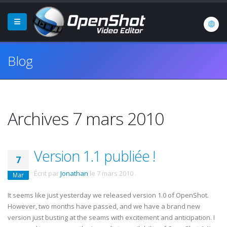
Blog
Archives 7 mars 2010
Version 1.1 publiée !
7
Écrit par
Jonathan
le
7 mars 2010
.
Mar
It seems like just yesterday we released version 1.0 of OpenShot.
However, two months have passed, and we have a brand new
version just busting at the seams with excitement and anticipation. I