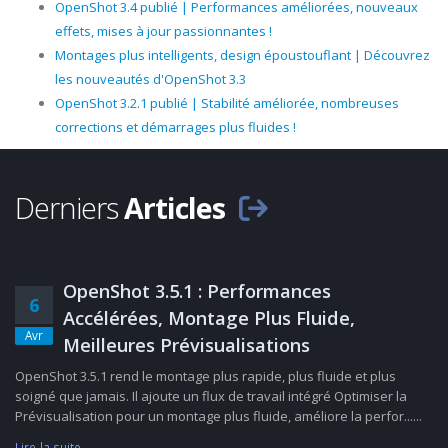
OpenShot 3.4 publié | Performances améliorées, nouveaux
effets, mises à jour passionnantes !
Montages plus intelligents, design époustouflant | Découvrez
les nouveautés d'OpenShot 3.3
OpenShot 3.2.1 publié | Stabilité améliorée, nombreuses
corrections et démarrages plus fluides !
Derniers
Articles
OpenShot 3.5.1 : Performances
6
Accélérées, Montage Plus Fluide,
Avr
Meilleures Prévisualisations
OpenShot 3.5.1 rend le montage plus rapide, plus fluide et plus
soigné que jamais. Il ajoute un flux de travail intégré Optimiser la
Prévisualisation pour un montage plus fluide, améliore la perfor......
Lire la suite