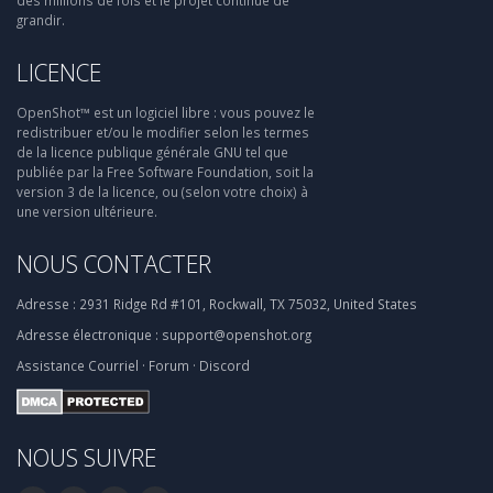
des millions de fois et le projet continue de
grandir.
LICENCE
OpenShot™ est un logiciel libre : vous pouvez le
redistribuer et/ou le modifier selon les termes
de la licence publique générale GNU tel que
publiée par la Free Software Foundation, soit la
version 3 de la licence, ou (selon votre choix) à
une version ultérieure.
NOUS CONTACTER
Adresse :
2931 Ridge Rd #101, Rockwall, TX 75032, United States
Adresse électronique :
support@openshot.org
Assistance
Courriel
·
Forum
·
Discord
NOUS SUIVRE