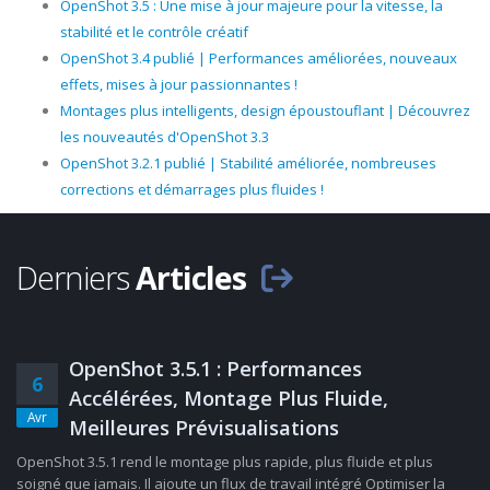
OpenShot 3.5 : Une mise à jour majeure pour la vitesse, la
stabilité et le contrôle créatif
OpenShot 3.4 publié | Performances améliorées, nouveaux
effets, mises à jour passionnantes !
Montages plus intelligents, design époustouflant | Découvrez
les nouveautés d'OpenShot 3.3
OpenShot 3.2.1 publié | Stabilité améliorée, nombreuses
corrections et démarrages plus fluides !
Derniers
Articles
OpenShot 3.5.1 : Performances
6
Accélérées, Montage Plus Fluide,
Avr
Meilleures Prévisualisations
OpenShot 3.5.1 rend le montage plus rapide, plus fluide et plus
soigné que jamais. Il ajoute un flux de travail intégré Optimiser la