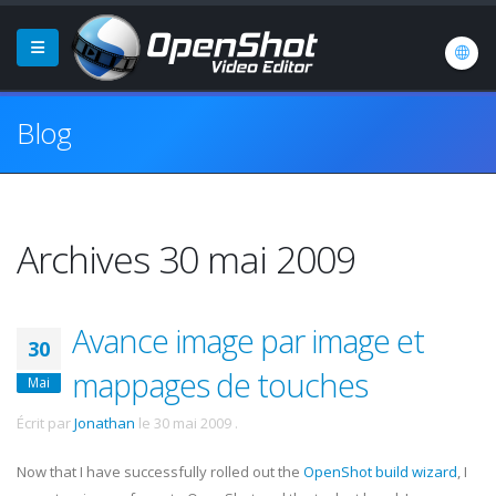
Blog
Archives 30 mai 2009
Avance image par image et
30
mappages de touches
Mai
Écrit par
Jonathan
le
30 mai 2009
.
Now that I have successfully rolled out the
OpenShot build wizard
, I