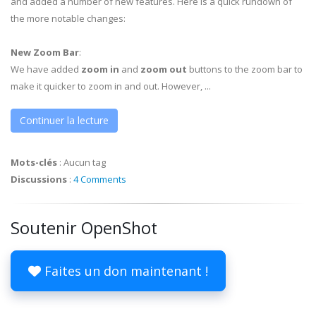
and added a number of new features. Here is a quick rundown of
the more notable changes:
New Zoom Bar
:
We have added
zoom in
and
zoom out
buttons to the zoom bar to
make it quicker to zoom in and out. However, ...
Continuer la lecture
Mots-clés
:
Aucun tag
Discussions
:
4 Comments
Soutenir OpenShot
Faites un don maintenant !