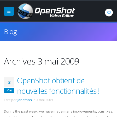
Blog
Archives 3 mai 2009
OpenShot obtient de
3
nouvelles fonctionnalités !
Mai
Écrit par
Jonathan
le
3 mai 2009
.
During the past week, we have made many improvements, bug fixes,