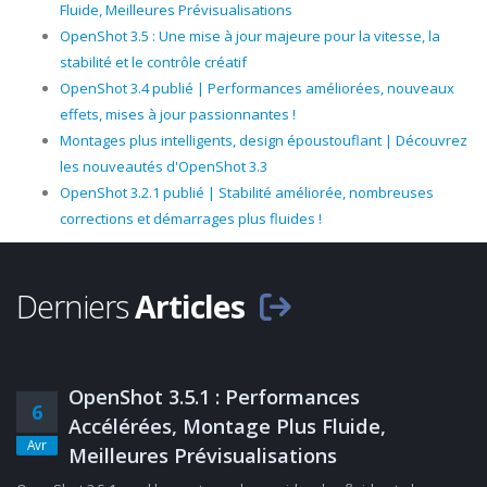
Fluide, Meilleures Prévisualisations
OpenShot 3.5 : Une mise à jour majeure pour la vitesse, la
stabilité et le contrôle créatif
OpenShot 3.4 publié | Performances améliorées, nouveaux
effets, mises à jour passionnantes !
Montages plus intelligents, design époustouflant | Découvrez
les nouveautés d'OpenShot 3.3
OpenShot 3.2.1 publié | Stabilité améliorée, nombreuses
corrections et démarrages plus fluides !
Derniers
Articles
OpenShot 3.5.1 : Performances
6
Accélérées, Montage Plus Fluide,
Avr
Meilleures Prévisualisations