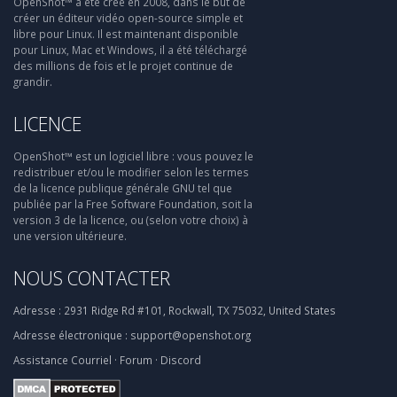
OpenShot™ a été créé en 2008, dans le but de
créer un éditeur vidéo open-source simple et
libre pour Linux. Il est maintenant disponible
pour Linux, Mac et Windows, il a été téléchargé
des millions de fois et le projet continue de
grandir.
LICENCE
OpenShot™ est un logiciel libre : vous pouvez le
redistribuer et/ou le modifier selon les termes
de la licence publique générale GNU tel que
publiée par la Free Software Foundation, soit la
version 3 de la licence, ou (selon votre choix) à
une version ultérieure.
NOUS CONTACTER
Adresse :
2931 Ridge Rd #101, Rockwall, TX 75032, United States
Adresse électronique :
support@openshot.org
Assistance
Courriel
·
Forum
·
Discord