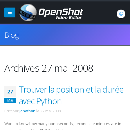
Blog
Archives 27 mai 2008
Trouver la position et la durée
27
avec Python
Mai
Écrit par
Jonathan
le
27 mai 2008
.
Want to know how many nanoseconds, seconds, or minutes are in