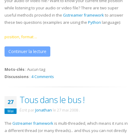
your audio or video file? Want to know your current time position
while listening to your audio or video file? There are two super
useful methods provided in the
Gstreamer
framework
to answer
these two questions (examples are using the
Python
language):
position, format ...
Continuer la lecture
Mots-clés
:
Aucun tag
Discussions
:
4 Comments
Tous dans le bus !
27
Écrit par
Jonathan
le
27 mai 2008
.
Mai
The
Gstreamer
framework
is multi-threaded, which means it runs in
a different thread (or many threads)... and thus you can not directly