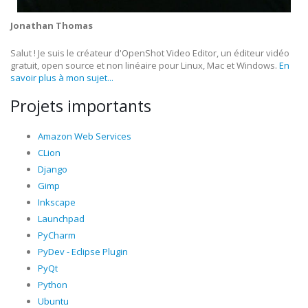
Jonathan Thomas
Salut ! Je suis le créateur d'OpenShot Video Editor, un éditeur vidéo
gratuit, open source et non linéaire pour Linux, Mac et Windows.
En
savoir plus à mon sujet...
Projets importants
Amazon Web Services
CLion
Django
Gimp
Inkscape
Launchpad
PyCharm
PyDev - Eclipse Plugin
PyQt
Python
Ubuntu