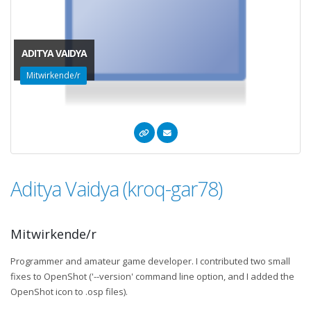
ADITYA VAIDYA
Mitwirkende/r
Aditya Vaidya (kroq-gar78)
Mitwirkende/r
Programmer and amateur game developer. I contributed two small
fixes to OpenShot ('--version' command line option, and I added the
OpenShot icon to .osp files).