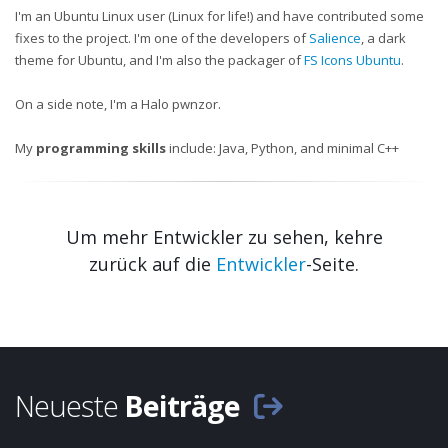
I'm an Ubuntu Linux user (Linux for life!) and have contributed some
fixes to the project. I'm one of the developers of
Salience
, a dark
theme for Ubuntu, and I'm also the packager of
FS Icons Ubuntu
.
On a side note, I'm a Halo pwnzor.
My
programming skills
include: Java, Python, and minimal C++
Um mehr Entwickler zu sehen, kehre
zurück auf die
Entwickler
-Seite.
Neueste
Beiträge