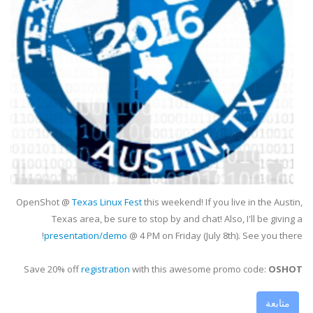
OpenShot @
Texas Linux Fest
this weekend! If you live in the Austin,
Texas area, be sure to stop by and chat! Also, I'll be giving a
presentation/demo
@ 4 PM on Friday (July 8th). See you there!
Save 20% off
registration
with this awesome promo code:
OSHOT
متابعة