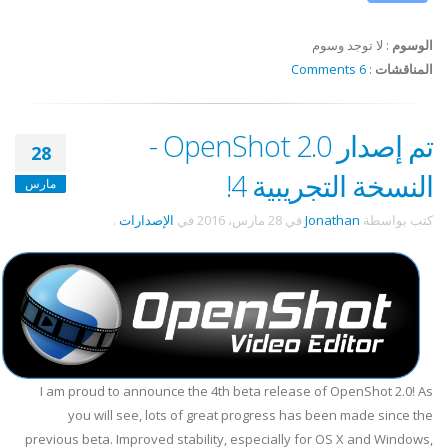
الوسوم
:
لا توجد وسوم
المناقشات
:
6 Comments
تم إصدار OpenShot 2.0 -
28
النسخة التجريبية 4!
مارس
كتب بواسطة
Jonathan
في
28 مارس، 2016
في
الإصدارات
.
I am proud to announce the 4th beta release of OpenShot 2.0! As
you will see, lots of great progress has been made since the
previous beta. Improved stability, especially for OS X and Windows,