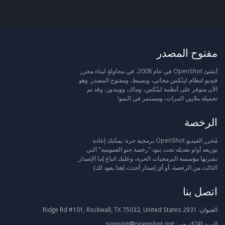
مفتوح المصدر
أنشئ OpenShot في عام 2008، في محاولةٍ لبناء محرر
فيديو لنظام لينُكس مجاني، وبسيط، ومفتوح المصدر. وهو
الآن متوفر على أنظمة لينُكس، وماك، وويندوز، وقد تم
تحميله ملايين المرات، ومستمر في النمو!
الرخصة
مُحرر الفيديو OpenShot برمجية حرة: يمكنك إعادة
توزيعه أو/و تعديله تحت بنود "رخصة جنو العمومية" التي
نشرتها مؤسسة البرمجيات الحرة، وعليك اتباع إما الإصدار
الثالث من الرخصة، أو أي إصدار أحدث (هذا يعود لك).
اتصل بنا
العنوان:
2931 Ridge Rd #101, Rockwall, TX 75032, United States
البريد الإلكتروني:
support@openshot.org