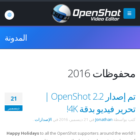
المدونة
محفوظات 2016
تم إصدار OpenShot 2.2 |
21
تحرير فيديو بدقة 4K!
ديسمبر
كتب بواسطة
Jonathan
في
21 ديسمبر، 2016
في
الإصدارات
.
Happy Holidays
to all the OpenShot supporters around the world! I