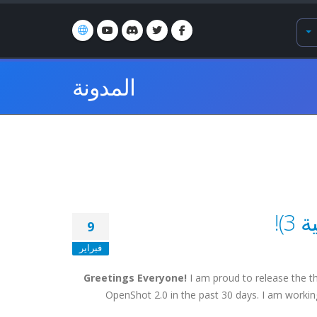
المدونة
9
فبراير
Greetings Everyone!
I am proud to release the thi
OpenShot 2.0 in the past 30 days. I am working