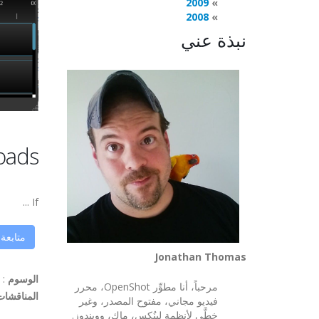
2009
2008
نبذة عني
oads
If ...
متابعة
Jonathan Thomas
الوسوم
:
مرحباً، أنا مطوِّر OpenShot، محرر
المناقشات
فيديو مجاني، مفتوح المصدر، وغير
خطَّي لأنظمة لينُكس، ماك، وويندوز.