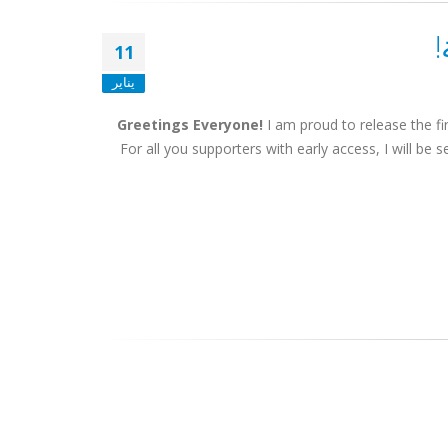
11
يناير
Greetings Everyone!
I am proud to release the fir
For all you supporters with early access, I will be 