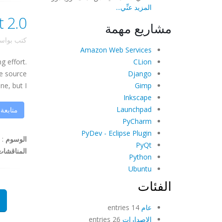
المزيد عنِّي...
OpenShot 2.0
مشاريع مهمة
كتب بوا
Amazon Web Services
CLion
g effort.
Django
he source
Gimp
 but I ...
Inkscape
Launchpad
متابعة
PyCharm
PyDev - Eclipse Plugin
الوسوم
:
PyQt
المناقشات
Python
Ubuntu
الفئات
عام
14 entries
الإصدارات
26 entries