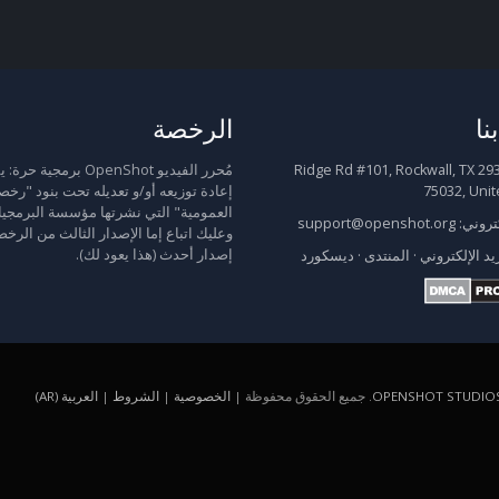
نا
الرخصة
2931 Ridge Rd #101, Rockwall, TX
مُحرر الفيديو OpenShot برمجية
75032, Unit
إعادة توزيعه أو/و تعديله تحت بنود "رخص
العمومية" التي نشرتها مؤسسة البرمجيا
كتروني:
support@openshot.org
وعليك اتباع إما الإصدار الثالث من الرخص
إصدار أحدث (هذا يعود لك).
يد الإلكتروني
·
المنتدى
·
ديسكورد
OPENSHOT STUDIOS
. جميع الحقوق محفوظة |
الخصوصية
|
الشروط
|
العربية (AR)