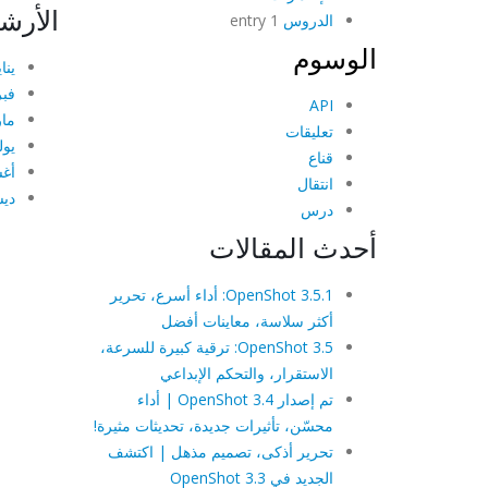
الأرش
الدروس
1 entry
الوسوم
يناير
فبرا
API
مارس
تعليقات
يوليو
قناع
أغس
انتقال
ديسم
درس
أحدث المقالات
OpenShot 3.5.1: أداء أسرع، تحرير
أكثر سلاسة، معاينات أفضل
OpenShot 3.5: ترقية كبيرة للسرعة،
الاستقرار، والتحكم الإبداعي
تم إصدار OpenShot 3.4 | أداء
محسّن، تأثيرات جديدة، تحديثات مثيرة!
تحرير أذكى، تصميم مذهل | اكتشف
الجديد في OpenShot 3.3