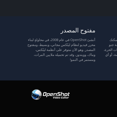
مفتوح المصدر
 حرة: يمكنك
أنشئ OpenShot في عام 2008، في محاولةٍ لبناء
ة جنو
محرر فيديو لنظام لينُكس مجاني، وبسيط، ومفتوح
ت الحرة،
المصدر. وهو الآن متوفر على أنظمة لينُكس،
ة، أو أي
وماك، وويندوز، وقد تم تحميله ملايين المرات،
ومستمر في النمو!