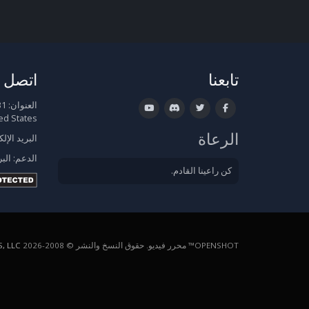
تابعنا
اتصل ب
العنوان:
ed States
الرعاة
البريد الإل
الدعم:
البر
كن راعينا القادم.
OPENSHOT™ محرر فيديو. حقوق النسخ والنشر © 2008-2026
, LLC