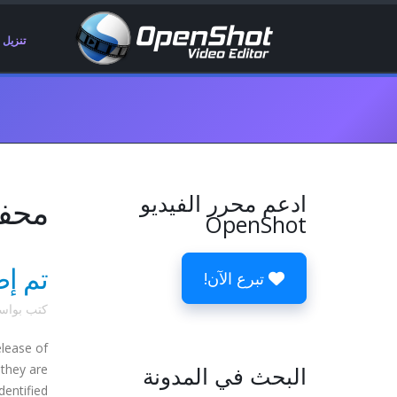
تنزيل
ادعم محرر الفيديو
محفوظ
OpenShot
تم إصدار penShot 2.0.6
تبرع الآن!
كتب بوا
elease of
البحث في المدونة
 they are
dentified.