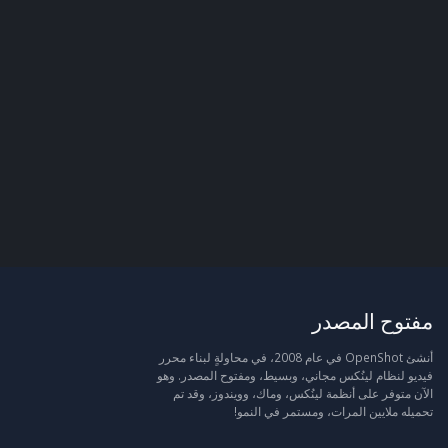
مفتوح المصدر
أنشئ OpenShot في عام 2008، في محاولةٍ لبناء محرر
فيديو لنظام لينُكس مجاني، وبسيط، ومفتوح المصدر. وهو
الآن متوفر على أنظمة لينُكس، وماك، وويندوز، وقد تم
تحميله ملايين المرات، ومستمر في النمو!