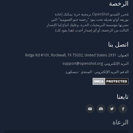
الرخصة
مُحرر الفيديو OpenShot برمجية حرة: يمكنك إعادة
توزيعه أو/و تعديله تحت بنود "رخصة جنو العمومية" التي
نشرتها مؤسسة البرمجيات الحرة، وعليك اتباع إما الإصدار
الثالث من الرخصة، أو أي إصدار أحدث (هذا يعود لك).
اتصل بنا
العنوان:
2931 Ridge Rd #101, Rockwall, TX 75032, United States
البريد الإلكتروني:
support@openshot.org
الدعم:
البريد الإلكتروني
·
المنتدى
·
ديسكورد
تابعنا
الرعاة