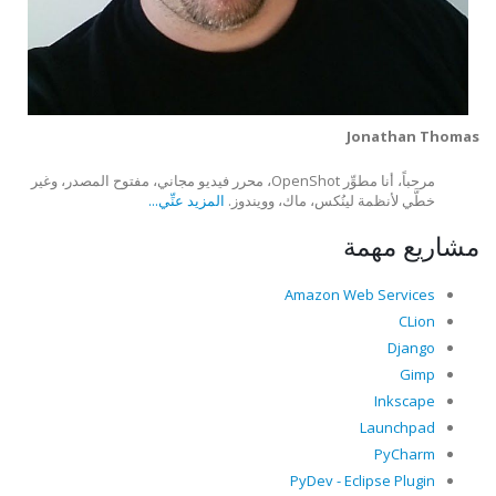
Jonathan Thomas
مرحباً، أنا مطوِّر OpenShot، محرر فيديو مجاني، مفتوح المصدر، وغير
خطَّي لأنظمة لينُكس، ماك، وويندوز.
المزيد عنِّي...
مشاريع مهمة
Amazon Web Services
CLion
Django
Gimp
Inkscape
Launchpad
PyCharm
PyDev - Eclipse Plugin