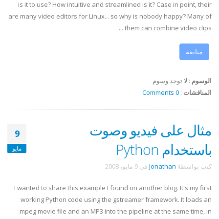
is it to use? How intuitive and streamlined is it? Case in point, their
are many video editors for Linux... so why is nobody happy? Many of
them can combine video clips ...
متابعة
الوسوم
:
لا توجد وسوم
المناقشات
:
0 Comments
مثال على فيديو وصوت
9
باستخدام Python
مايو
كتب بواسطة
Jonathan
في
9 مايو، 2008
.
I wanted to share this example I found on another blog. It's my first
working Python code using the gstreamer framework. It loads an
mpeg movie file and an MP3 into the pipeline at the same time, in