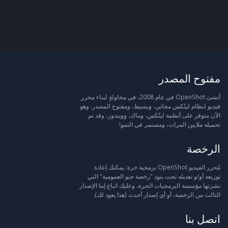
مفتوح المصدر
أنشئ OpenShot في عام 2008، في محاولةٍ لبناء محرر
فيديو لنظام لينُكس مجاني، وبسيط، ومفتوح المصدر. وهو
الآن متوفر على أنظمة لينُكس، وماك، وويندوز، وقد تم
تحميله ملايين المرات، ومستمر في النمو!
الرخصة
مُحرر الفيديو OpenShot برمجية حرة: يمكنك إعادة
توزيعه أو/و تعديله تحت بنود "رخصة جنو العمومية" التي
نشرتها مؤسسة البرمجيات الحرة، وعليك اتباع إما الإصدار
الثالث من الرخصة، أو أي إصدار أحدث (هذا يعود لك).
اتصل بنا