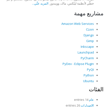
خطَّي لأنظمة لينُكس، ماك، وويندوز.
المزيد عنِّي...
مشاريع مهمة
Amazon Web Services
CLion
Django
Gimp
Inkscape
Launchpad
PyCharm
PyDev - Eclipse Plugin
PyQt
Python
Ubuntu
الفئات
عام
14 entries
الإصدارات
26 entries