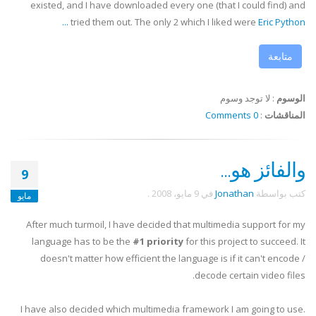
existed, and I have downloaded every one (that I could find) and
...
tried them out. The only 2 which I liked were
Eric Python
متابعة
الوسوم
:
لا توجد وسوم
المناقشات
:
0 Comments
والفائز هو...
9
كتب بواسطة
Jonathan
في
9 مايو، 2008
.
مايو
After much turmoil, I have decided that multimedia support for my
language has to be the
#1 priority
for this project to succeed. It
doesn't matter how efficient the language is if it can't encode /
decode certain video files.
I have also decided which multimedia framework I am going to use.