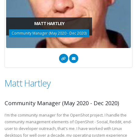
MATT HARTLEY
Community Manager (May 2020 - Dec 2020)
Matt Hartley
Community Manager (May 2020 - Dec 2020)
I'm the community manager for the OpenShot project. I handle the
community management elements of OpenShot - Social, Reddit, end-
user to developer outreach, that's me. I have worked with Linux
desktops for well over a decade, my operating system experience