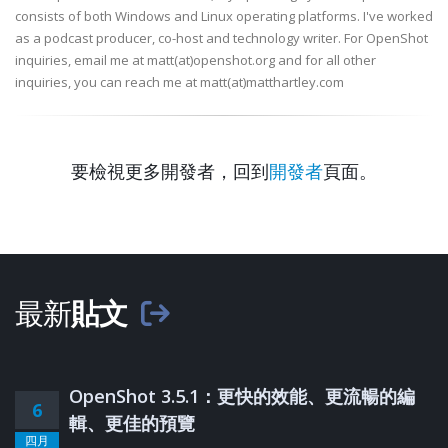
consists of both Windows and Linux operating platforms. I've worked
as a podcast producer, co-host and technology writer. For OpenShot
inquiries, email me at matt(at)openshot.org and for all other
inquiries, you can reach me at matt(at)matthartley.com
要檢視更多開發者，回到
開發者
頁面。
最新
貼文
OpenShot 3.5.1：更快的效能、更流暢的編
6
輯、更佳的預覽
四月