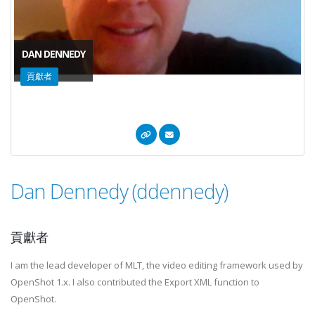
DAN DENNEDY
貢獻者
Dan Dennedy (ddennedy)
貢獻者
I am the lead developer of MLT, the video editing framework used by
OpenShot 1.x. I also contributed the Export XML function to
OpenShot.