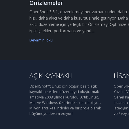
Önizlemeler
OpenShot 3.5.1, düzenlemeyi her zamankinden daha
hızlı, daha akıcı ve daha kusursuz hale getiriyor. Daha
akıcı düzenleme için yerleşik bir Önizlemeyi Optimize 
iş akışı ekler, performans ve yanıt......
Devamını oku
AÇIK KAYNAKLI
LISA
OpenShot™; Linux için özgür, basit, açık
OpenShot
kaynaklı bir video düzenleyici oluşturmak
Yazılım 
amacıyla 2008 yılında kuruldu. Artık Linux,
Genel Kam
Mac ve Windows üzerinde kullanılabiliyor.
Lisansın
Milyonlarca kez indirildi ve bir proje olarak
istediğin
büyümeye devam ediyor!
ve / veya 