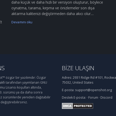
daha küçük ve daha hızlı bir versiyon oluşturur, böylece
oynatma, tarama, kırpma ve önizlemeler son dışa
aktarma kalitenizi değiştirmeden daha akıcı olur....
Et
Devamını oku
NS
BIZE ULAŞIN
™ özgür bir yazılımdır: Özgür
Adres:
2931 Ridge Rd #101, Rockwal
Vakfı tarafından yayımlanan GNU
75032, United States
u Lisansı koşulları altında,
E-posta:
support@openshot.org
 3. sürümü ya da daha sonra
iz sürümlerde yeniden dağıtabilir
Destek
E-posta:
·
Forum
·
Discord
değiştirebilirsiniz.