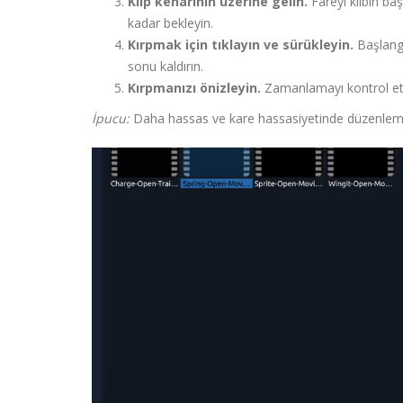
Klip kenarının üzerine gelin.
Fareyi klibin b
kadar bekleyin.
Kırpmak için tıklayın ve sürükleyin.
Başlangı
sonu kaldırın.
Kırpmanızı önizleyin.
Zamanlamayı kontrol etmek
İpucu:
Daha hassas ve kare hassasiyetinde düzenlemel