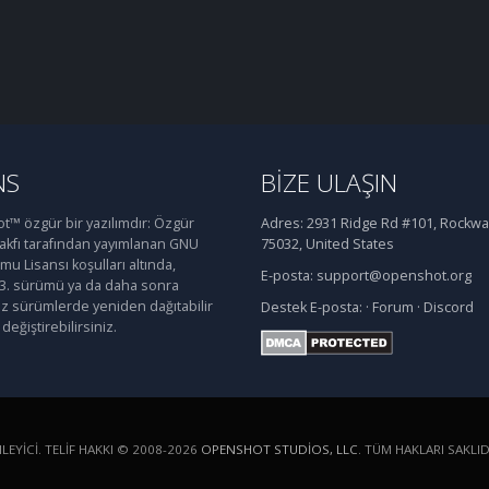
NS
BIZE ULAŞIN
™ özgür bir yazılımdır: Özgür
Adres:
2931 Ridge Rd #101, Rockwal
Vakfı tarafından yayımlanan GNU
75032, United States
u Lisansı koşulları altında,
E-posta:
support@openshot.org
 3. sürümü ya da daha sonra
iz sürümlerde yeniden dağıtabilir
Destek
E-posta:
·
Forum
·
Discord
değiştirebilirsiniz.
YICI. TELIF HAKKI © 2008-2026
OPENSHOT STUDIOS, LLC
. TÜM HAKLARI SAKLID