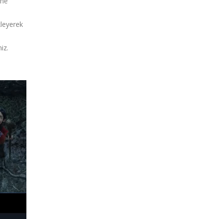
ene
kleyerek
iz.