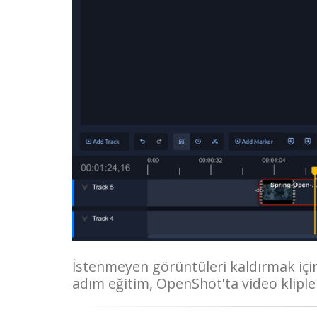
İstenmeyen görüntüleri kaldırmak içi
adım eğitim, OpenShot'ta video klipleri