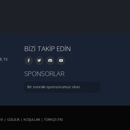
BIZI TAKIP EDIN
l, TX
SPONSORLAR
Bir sonraki sponsorumuz olun.
IR |
GIZLILIK
|
KOŞULLAR
|
TÜRKÇE (TR)