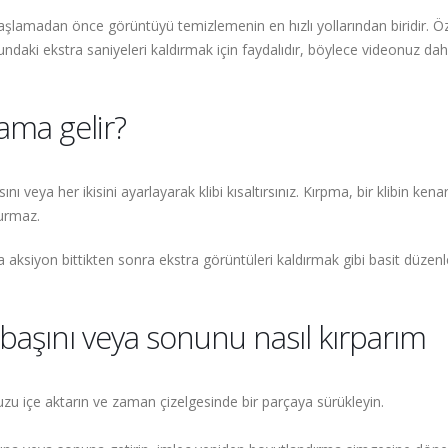
aşlamadan önce görüntüyü temizlemenin en hızlı yollarından biridir. Öz
undaki ekstra saniyeleri kaldırmak için faydalıdır, böylece videonuz da
ama gelir?
ını veya her ikisini ayarlayarak klibi kısaltırsınız. Kırpma, bir klibin kena
turmaz.
ya aksiyon bittikten sonra ekstra görüntüleri kaldırmak gibi basit düzen
başını veya sonunu nasıl kırparım
zu içe aktarın ve zaman çizelgesinde bir parçaya sürükleyin.