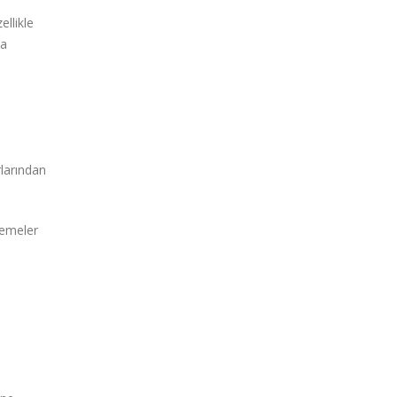
ellikle
ha
rlarından
lemeler