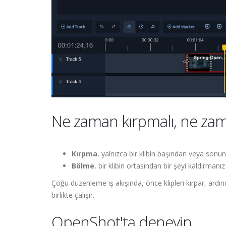
Ne zaman kırpmalı, ne za
Kırpma
, yalnızca bir klibin başından veya sonun
Bölme
, bir klibin ortasından bir şeyi kaldırman
Çoğu düzenleme iş akışında, önce klipleri kırpar, ardın
birlikte çalışır.
OpenShot'ta deneyin