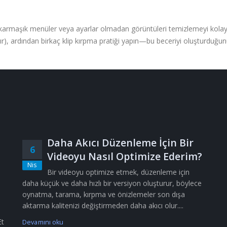
, karmaşık menüler veya ayarlar olmadan görüntüleri temizlemeyi kolayla
dır), ardından birkaç klip kırpma pratiği yapın—bu beceriyi oluşturduğu
Daha Akıcı Düzenleme İçin Bir
6
Videoyu Nasıl Optimize Ederim?
Nis
Bir videoyu optimize etmek, düzenleme için
daha küçük ve daha hızlı bir versiyon oluşturur, böylece
oynatma, tarama, kırpma ve önizlemeler son dışa
aktarma kalitenizi değiştirmeden daha akıcı olur....
Et
Devamını oku