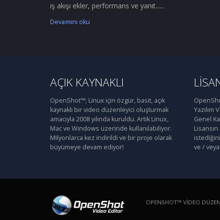
iş akışı ekler, performans ve yanıt......
Devamını oku
AÇIK KAYNAKLI
LISA
OpenShot™; Linux için özgür, basit, açık
OpenShot
kaynaklı bir video düzenleyici oluşturmak
Yazılım 
amacıyla 2008 yılında kuruldu. Artık Linux,
Genel Kam
Mac ve Windows üzerinde kullanılabiliyor.
Lisansın
Milyonlarca kez indirildi ve bir proje olarak
istediğin
büyümeye devam ediyor!
ve / veya 
OPENSHOT™ VIDEO DÜZENLE