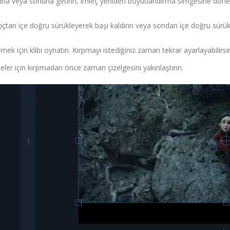
aşına veya sonuna getirin, imleç yeniden boyutlandırma simgesine dön
çtan içe doğru sürükleyerek başı kaldırın veya sondan içe doğru sürü
 için klibi oynatın. Kırpmayı istediğiniz zaman tekrar ayarlayabilirsin
er için kırpmadan önce zaman çizelgesini yakınlaştırın.