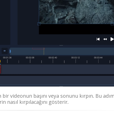
n bir videonun başını veya sonunu kırpın. Bu adı
n nasıl kırpılacağını gösterir.