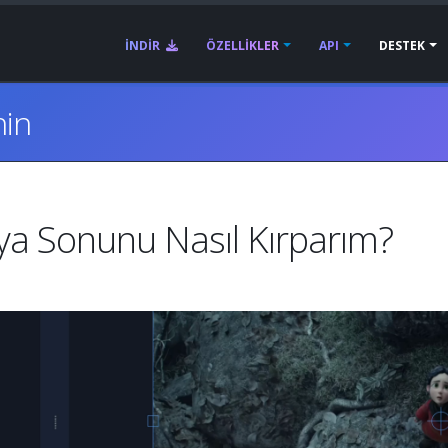
İNDIR
ÖZELLIKLER
API
DESTEK
nin
ya Sonunu Nasıl Kırparım?