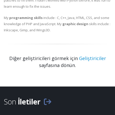
patches to fix them. I hadn't worked with Python before, it was fun to
learn enough to fix the issues.
My
programming skills
include : C, C++, Java, HTML, CSS, and some
knowledge of PHP and JavaScript. My
graphic design
skills include :
Inkscape, Gimp, and Wings3D.
Diğer geliştiricileri görmek için
Geliştiriciler
sayfasına dönün.
Son
İletiler