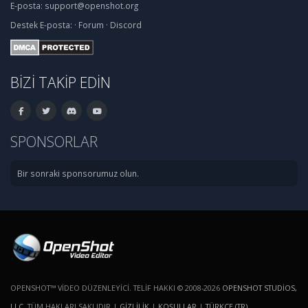
E-posta:
support@openshot.org
Destek
E-posta:
·
Forum
·
Discord
BIZI TAKIP EDIN
SPONSORLAR
Bir sonraki sponsorumuz olun.
OPENSHOT™ VIDEO DÜZENLEYICI. TELIF HAKKI © 2008-2026
OPENSHOT STUDIOS,
LLC
. TÜM HAKLARI SAKLIDIR |
GIZLILIK
|
KOŞULLAR
|
TÜRKÇE (TR)