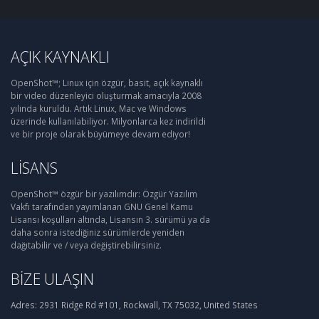
AÇIK KAYNAKLI
OpenShot™; Linux için özgür, basit, açık kaynaklı
bir video düzenleyici oluşturmak amacıyla 2008
yılında kuruldu. Artık Linux, Mac ve Windows
üzerinde kullanılabiliyor. Milyonlarca kez indirildi
ve bir proje olarak büyümeye devam ediyor!
LISANS
OpenShot™ özgür bir yazılımdır: Özgür Yazılım
Vakfı tarafından yayımlanan GNU Genel Kamu
Lisansı koşulları altında, Lisansın 3. sürümü ya da
daha sonra istediğiniz sürümlerde yeniden
dağıtabilir ve / veya değiştirebilirsiniz.
BIZE ULAŞIN
Adres:
2931 Ridge Rd #101, Rockwall, TX 75032, United States