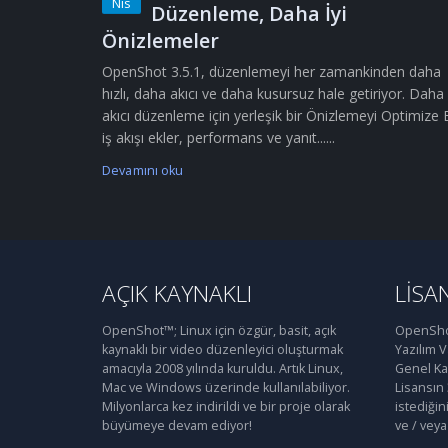
Nis
Düzenleme, Daha İyi
Önizlemeler
OpenShot 3.5.1, düzenlemeyi her zamankinden daha
hızlı, daha akıcı ve daha kusursuz hale getiriyor. Daha
akıcı düzenleme için yerleşik bir Önizlemeyi Optimize 
iş akışı ekler, performans ve yanıt......
Devamını oku
AÇIK KAYNAKLI
LISA
OpenShot™; Linux için özgür, basit, açık
OpenShot
kaynaklı bir video düzenleyici oluşturmak
Yazılım 
amacıyla 2008 yılında kuruldu. Artık Linux,
Genel Kam
Mac ve Windows üzerinde kullanılabiliyor.
Lisansın
Milyonlarca kez indirildi ve bir proje olarak
istediğin
büyümeye devam ediyor!
ve / veya 