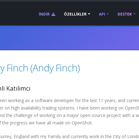
İNDIR
ÖZELLIKLER
API
DESTEK
y Finch (Andy Finch)
i Katılımcı
een working as a software developer for the last 11 years, and current
r on high availability trading systems. I have been working on OpenSh
find the challenge of working on a major open-source project with a 
f the progress we have all made on OpenShot.
n Surrey, England with my Family and currently work in the City of Lond