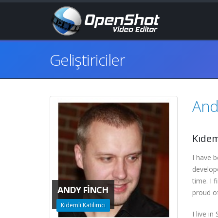
Geliştiriciler
And
Kıdeml
I have b
develope
time. I 
ANDY FINCH
proud o
Kıdemli Katılımcı
I live i