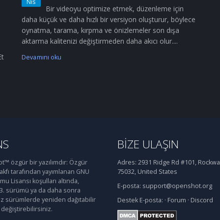
Nis
Bir videoyu optimize etmek, düzenleme için
daha küçük ve daha hızlı bir versiyon oluşturur, böylece
oynatma, tarama, kırpma ve önizlemeler son dışa
aktarma kalitenizi değiştirmeden daha akıcı olur....
Et
Devamını oku
NS
BIZE ULAŞIN
™ özgür bir yazılımdır: Özgür
Adres:
2931 Ridge Rd #101, Rockwal
Vakfı tarafından yayımlanan GNU
75032, United States
u Lisansı koşulları altında,
E-posta:
support@openshot.org
 3. sürümü ya da daha sonra
iz sürümlerde yeniden dağıtabilir
Destek
E-posta:
·
Forum
·
Discord
değiştirebilirsiniz.