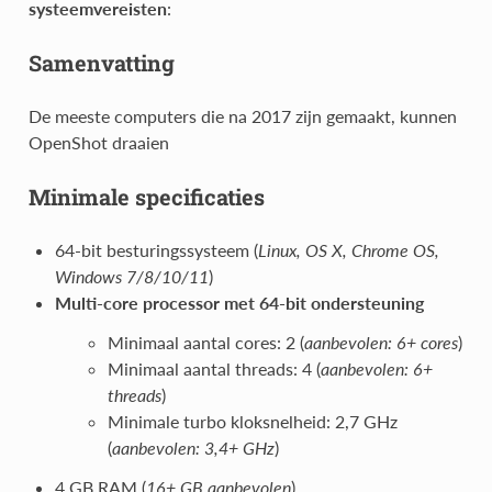
systeemvereisten
:
Samenvatting
De meeste computers die na 2017 zijn gemaakt, kunnen
OpenShot draaien
Minimale specificaties
64-bit besturingssysteem (
Linux, OS X, Chrome OS,
Windows 7/8/10/11
)
Multi-core processor met 64-bit ondersteuning
Minimaal aantal cores: 2 (
aanbevolen: 6+ cores
)
Minimaal aantal threads: 4 (
aanbevolen: 6+
threads
)
Minimale turbo kloksnelheid: 2,7 GHz
(
aanbevolen: 3,4+ GHz
)
4 GB RAM (
16+ GB aanbevolen
)