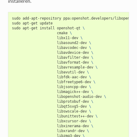
installeren.
sudo
add-apt-repository
ppa:openshot.developers/libopenshot
sudo
apt-get
update

sudo
apt-get
install
openshot-qt
\
cmake
\
libx11-dev
\
libasound2-dev
\
libavcodec-dev
\
libavdevice-dev
\
libavfilter-dev
\
libavformat-dev
\
libavresample-dev
\
libavutil-dev
\
libfdk-aac-dev
\
libfreetype6-dev
\
libjsoncpp-dev
\
libmagick++-dev
\
libopenshot-audio-dev
\
libprotobuf-dev
\
libqt5svg5-dev
\
libswscale-dev
\
libunittest++-dev
\
libxcursor-dev
\
libxinerama-dev
\
libxrandr-dev
\
libzmq3-dev
\