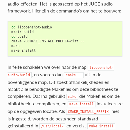
audio-effecten. Het is gebaseerd op het JUCE audio-
framework. Hier zijn de commando’s om het te bouwen:
cd
libopenshot-audio

mkdir
cd
build

cmake
-DCMAKE_INSTALL_PREFIX
=
dist
..

make

make
In feite schakelen we over naar de map
libopenshot-
, en voeren dan
uit in de
audio/build
cmake
..
bovenliggende map. Dit zoekt afhankelijkheden en
maakt alle benodigde Makefiles om deze bibliotheek te
compileren. Daarna gebruikt
die Makefiles om de
make
bibliotheek te compileren, en
installeert ze
make
install
op de opgegeven locatie. Als
niet
CMAKE_INSTALL_PREFIX
is ingesteld, worden de bestanden standaard
geïnstalleerd in
en vereist
/usr/local/
make
install