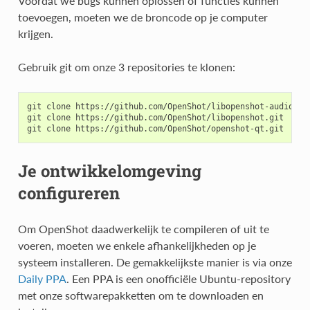
Voordat we bugs kunnen oplossen of functies kunnen
toevoegen, moeten we de broncode op je computer
krijgen.
Gebruik git om onze 3 repositories te klonen:
git
clone
https://github.com/OpenShot/libopenshot-audio.git
git
clone
https://github.com/OpenShot/libopenshot.git

git
clone
Je ontwikkelomgeving
configureren
Om OpenShot daadwerkelijk te compileren of uit te
voeren, moeten we enkele afhankelijkheden op je
systeem installeren. De gemakkelijkste manier is via onze
Daily PPA
. Een PPA is een onofficiële Ubuntu-repository
met onze softwarepakketten om te downloaden en