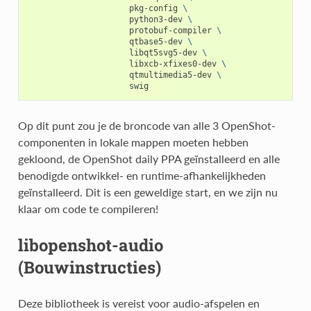
pkg-config
\
python3-dev
\
protobuf-compiler
\
qtbase5-dev
\
libqt5svg5-dev
\
libxcb-xfixes0-dev
\
qtmultimedia5-dev
\
Op dit punt zou je de broncode van alle 3 OpenShot-
componenten in lokale mappen moeten hebben
gekloond, de OpenShot daily PPA geïnstalleerd en alle
benodigde ontwikkel- en runtime-afhankelijkheden
geïnstalleerd. Dit is een geweldige start, en we zijn nu
klaar om code te compileren!
libopenshot-audio
(Bouwinstructies)
Deze bibliotheek is vereist voor audio-afspelen en