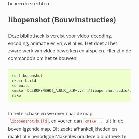
beheerdersrechten.
libopenshot (Bouwinstructies)
Deze bibliotheek is vereist voor video-decoding,
encoding, animatie en vrijwel alles. Het doet al het
zware werk van video bewerken en afspelen. Hier zijn de
commando’s om het te bouwen:
cd
libopenshot

mkdir
cd
build

cmake
-DLIBOPENSHOT_AUDIO_DIR
=
../../libopenshot-audio/buil
In feite schakelen we over naar de map
, en voeren dan
uit in de
libopenshot/build
cmake
..
bovenliggende map. Dit zoekt afhankelijkheden en
maakt alle benodigde Makefiles om deze bibliotheek te