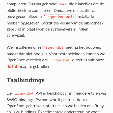
compileren. Daarna gebruikt
die Makefiles om de
make
bibliotheek te compileren. Omdat we de locatie van
onze gecompileerde
installatie
libopenshot-audio
hebben opgegeven, wordt die versie van de bibliotheek
gebruikt in plaats van de systeemversie (indien
aanwezig).
We installeren onze
niet na het bouwen,
libopenshot
omdat dat niet nodig is. Voor testdoeleinden kunnen we
OpenShot vertellen om
direct vanuit onze
libopenshot
-map te gebruiken.
build
Taalbindings
De
API is beschikbaar in meerdere talen via
libopenshot
SWIG-bindings. Python wordt gebruikt door de
OpenShot-gebruikersinterface, en we bieden ook Ruby-
en Java-bindings. Experimentele ondersteuning voor