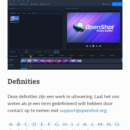
Definities
Deze definities zijn een werk in uitvoering. Laat het ons
weten als je een term gedefinieerd wilt hebben door
contact op te nemen met
support
@
openshot
.
org
.
-A-
-B-
-C-
-D-
-E-
-F-
-G-
-H-
-I-
-J-
-K-
-L-
-M-
-N-
-O-