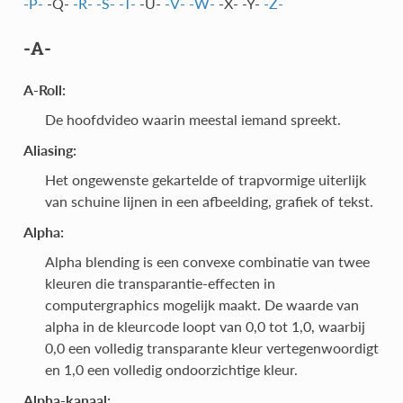
-P-
-Q-
-R-
-S-
-T-
-U-
-V-
-W-
-X- -Y-
-Z-
-A-
A-Roll:
De hoofdvideo waarin meestal iemand spreekt.
Aliasing:
Het ongewenste gekartelde of trapvormige uiterlijk
van schuine lijnen in een afbeelding, grafiek of tekst.
Alpha:
Alpha blending is een convexe combinatie van twee
kleuren die transparantie-effecten in
computergraphics mogelijk maakt. De waarde van
alpha in de kleurcode loopt van 0,0 tot 1,0, waarbij
0,0 een volledig transparante kleur vertegenwoordigt
en 1,0 een volledig ondoorzichtige kleur.
Alpha-kanaal: