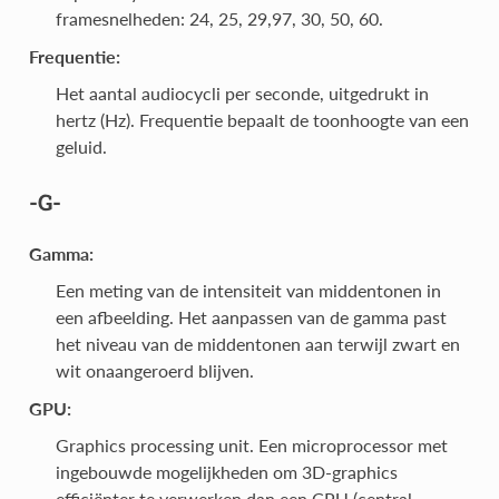
framesnelheden: 24, 25, 29,97, 30, 50, 60.
Frequentie:
Het aantal audiocycli per seconde, uitgedrukt in
hertz (Hz). Frequentie bepaalt de toonhoogte van een
geluid.
-G-
Gamma:
Een meting van de intensiteit van middentonen in
een afbeelding. Het aanpassen van de gamma past
het niveau van de middentonen aan terwijl zwart en
wit onaangeroerd blijven.
GPU:
Graphics processing unit. Een microprocessor met
ingebouwde mogelijkheden om 3D-graphics
efficiënter te verwerken dan een CPU (central