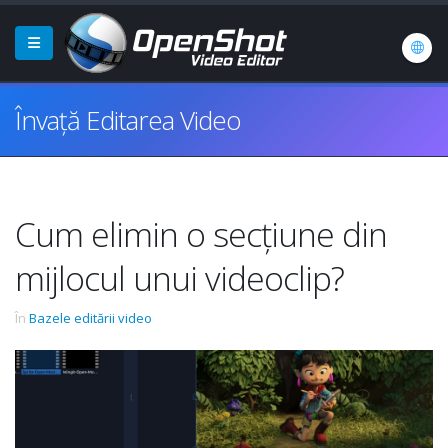
Învață Editarea Video
Cum elimin o secțiune din
mijlocul unui videoclip?
În
Bazele editării video