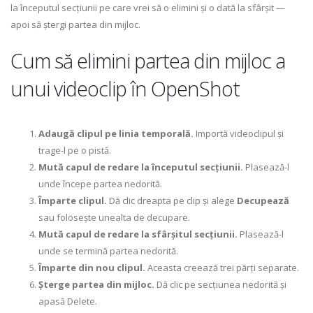
la începutul secțiunii pe care vrei să o elimini și o dată la sfârșit —
apoi să ștergi partea din mijloc.
Cum să elimini partea din mijloc a
unui videoclip în OpenShot
Adaugă clipul pe linia temporală.
Importă videoclipul și
trage-l pe o pistă.
Mută capul de redare la începutul secțiunii.
Plasează-l
unde începe partea nedorită.
Împarte clipul.
Dă clic dreapta pe clip și alege
Decupează
sau folosește unealta de decupare.
Mută capul de redare la sfârșitul secțiunii.
Plasează-l
unde se termină partea nedorită.
Împarte din nou clipul.
Aceasta creează trei părți separate.
Șterge partea din mijloc.
Dă clic pe secțiunea nedorită și
apasă Delete.