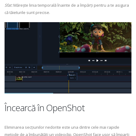
Sfat:
Mărește linia temporală înainte de a împărți pentru a te asigura
că tăieturile sunt precise.
Încearcă în OpenShot
Eliminarea secțiunilor nedorite este una dintre cele mai rapide
metode de a îmbunătăți un videoclip. OpenShot face ușor să împarți