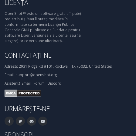
LICENȚĂ
OpenShot ™ este un software gratuit: îl puteți
redistribui și/sau îl puteți modifica în
conformitate cu termenii Licenței Publice
Generale GNU publicate de Fundația pentru
Software Liber, versiunea 3 a Licenței sau (la
alegere) orice versiune ulterioară.
CONTACTAȚI-NE
Adresă:
2931 Ridge Rd #101, Rockwall, TX 75032, United States
Email:
support@openshot.org
Asistență
Email
·
Forum
·
Discord
URMĂREȘTE-NE
SPONSORI