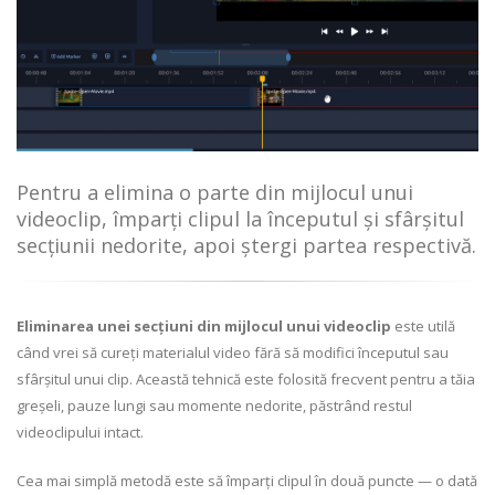
Pentru a elimina o parte din mijlocul unui
videoclip, împarți clipul la începutul și sfârșitul
secțiunii nedorite, apoi ștergi partea respectivă.
Eliminarea unei secțiuni din mijlocul unui videoclip
este utilă
când vrei să cureți materialul video fără să modifici începutul sau
sfârșitul unui clip. Această tehnică este folosită frecvent pentru a tăia
greșeli, pauze lungi sau momente nedorite, păstrând restul
videoclipului intact.
Cea mai simplă metodă este să împarți clipul în două puncte — o dată