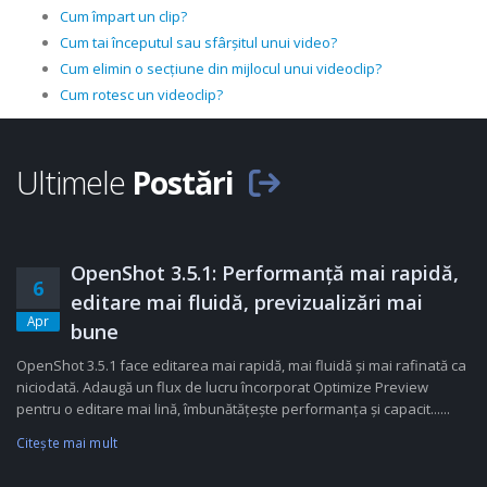
Cum împart un clip?
Cum tai începutul sau sfârșitul unui video?
Cum elimin o secțiune din mijlocul unui videoclip?
Cum rotesc un videoclip?
Ultimele
Postări
OpenShot 3.5.1: Performanță mai rapidă,
6
editare mai fluidă, previzualizări mai
Apr
bune
OpenShot 3.5.1 face editarea mai rapidă, mai fluidă și mai rafinată ca
niciodată. Adaugă un flux de lucru încorporat Optimize Preview
pentru o editare mai lină, îmbunătățește performanța și capacit......
Citeşte mai mult