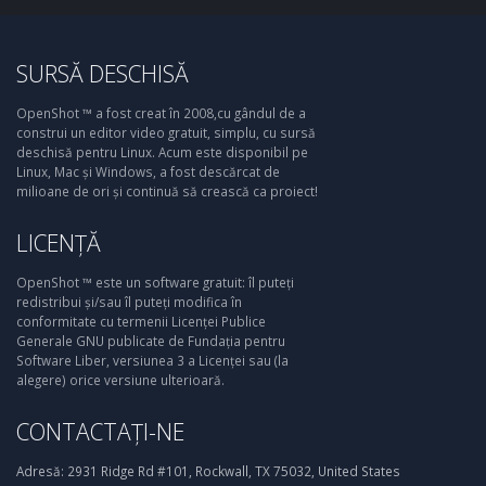
SURSĂ DESCHISĂ
OpenShot ™ a fost creat în 2008,cu gândul de a
construi un editor video gratuit, simplu, cu sursă
deschisă pentru Linux. Acum este disponibil pe
Linux, Mac și Windows, a fost descărcat de
milioane de ori și continuă să crească ca proiect!
LICENȚĂ
OpenShot ™ este un software gratuit: îl puteți
redistribui și/sau îl puteți modifica în
conformitate cu termenii Licenței Publice
Generale GNU publicate de Fundația pentru
Software Liber, versiunea 3 a Licenței sau (la
alegere) orice versiune ulterioară.
CONTACTAȚI-NE
Adresă:
2931 Ridge Rd #101, Rockwall, TX 75032, United States