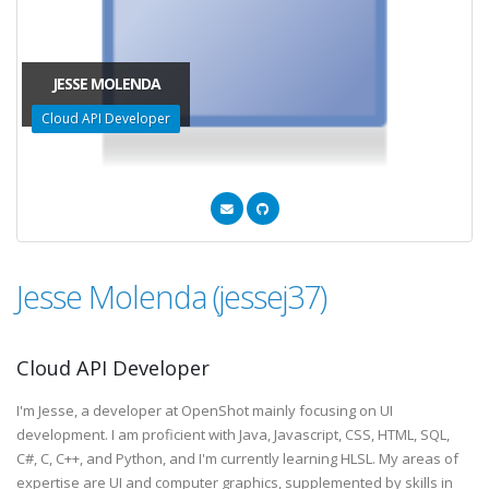
JESSE MOLENDA
Cloud API Developer
Jesse Molenda (jessej37)
Cloud API Developer
I'm Jesse, a developer at OpenShot mainly focusing on UI
development. I am proficient with Java, Javascript, CSS, HTML, SQL,
C#, C, C++, and Python, and I'm currently learning HLSL. My areas of
expertise are UI and computer graphics, supplemented by skills in