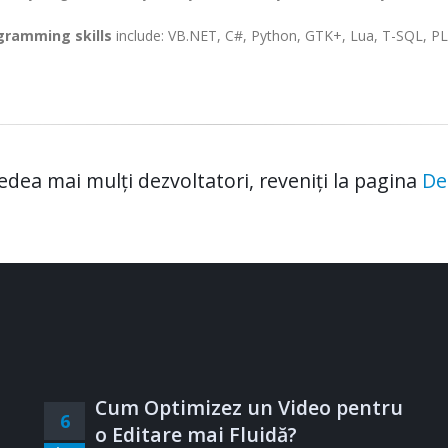
gramming skills
include: VB.NET, C#, Python, GTK+, Lua, T-SQL, P
edea mai mulți dezvoltatori, reveniți la pagina
De
Cum Optimizez un Video pentru
6
o Editare mai Fluidă?