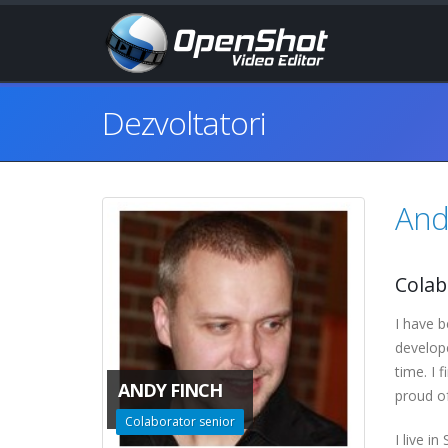
Dezvoltatori
And
Colab
I have b
develope
time. I 
ANDY FINCH
proud o
Colaborator senior
I live i