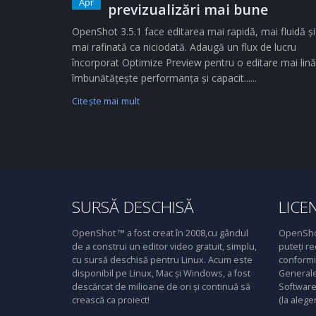
Apr
previzualizări mai bune
OpenShot 3.5.1 face editarea mai rapidă, mai fluidă și
mai rafinată ca niciodată. Adaugă un flux de lucru
încorporat Optimize Preview pentru o editare mai lină
îmbunătățește performanța și capacit......
Citeşte mai mult
SURSĂ DESCHISĂ
LICE
OpenShot ™ a fost creat în 2008,cu gândul
OpenShot
de a construi un editor video gratuit, simplu,
puteți re
cu sursă deschisă pentru Linux. Acum este
conformit
disponibil pe Linux, Mac și Windows, a fost
Generale
descărcat de milioane de ori și continuă să
Software 
crească ca proiect!
(la alege