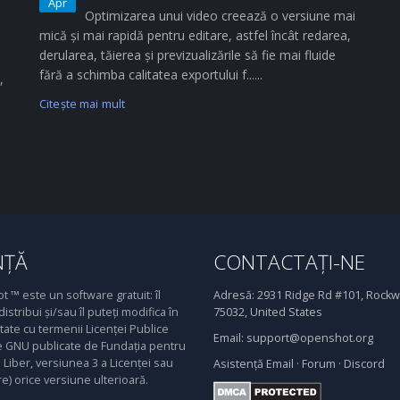
Apr
Optimizarea unui video creează o versiune mai
mică și mai rapidă pentru editare, astfel încât redarea,
derularea, tăierea și previzualizările să fie mai fluide
fără a schimba calitatea exportului f......
,
Citeşte mai mult
NȚĂ
CONTACTAȚI-NE
 ™ este un software gratuit: îl
Adresă:
2931 Ridge Rd #101, Rockwa
distribui și/sau îl puteți modifica în
75032, United States
ate cu termenii Licenței Publice
Email:
support@openshot.org
 GNU publicate de Fundația pentru
Liber, versiunea 3 a Licenței sau
Asistență
Email
·
Forum
·
Discord
re) orice versiune ulterioară.