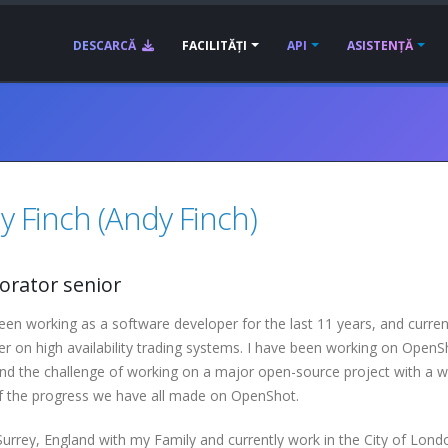
DESCARCĂ
FACILITĂȚI
API
ASISTENȚĂ
y Finch (Andy Finch)
orator senior
een working as a software developer for the last 11 years, and current
r on high availability trading systems. I have been working on OpenSh
find the challenge of working on a major open-source project with a 
f the progress we have all made on OpenShot.
n Surrey, England with my Family and currently work in the City of Lond