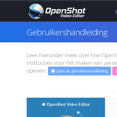
Gebruikershandleiding
Lees hieronder meer over hoe OpenSho
instructies voor het maken van uw ee
openen.
Open de gebruikershandleiding