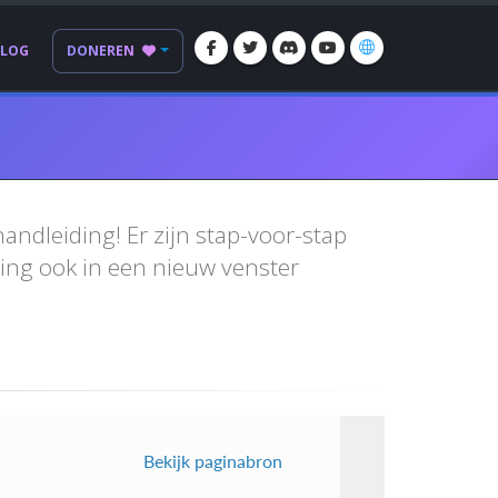
BLOG
DONEREN
andleiding! Er zijn stap-voor-stap
ding ook in een nieuw venster