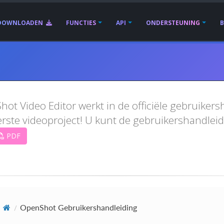
DOWNLOADEN
FUNCTIES
API
ONDERSTEUNING
t Video Editor werkt in de officiële gebruikersh
rste videoproject! U kunt de gebruikershandlei
PDF