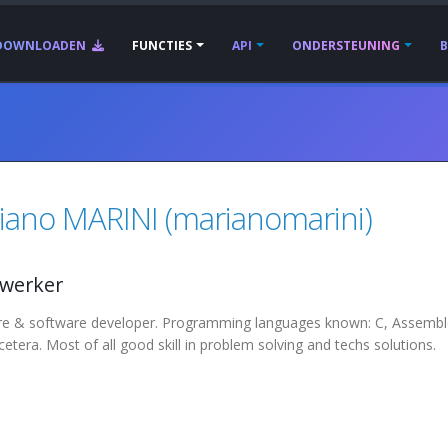
DOWNLOADEN
FUNCTIES
API
ONDERSTEUNING
iano MARINI (marianomarini)
werker
e & software developer. Programming languages known: C, Assembler 
etera. Most of all good skill in problem solving and techs solutions.