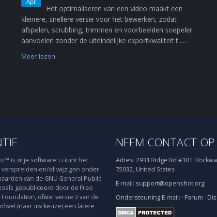
Apr
Het optimaliseren van een video maakt een
kleinere, snellere versie voor het bewerken, zodat
afspelen, scrubbing, trimmen en voorbeelden soepeler
aanvoelen zonder de uiteindelijke exportkwaliteit t......
Meer lezen
NTIE
NEEM CONTACT OP
™ is vrije software: u kunt het
Adres:
2931 Ridge Rd #101, Rockwal
verspreiden en/of wijzigen onder
75032, United States
aarden van de GNU General Public
E-mail:
support@openshot.org
zoals gepubliceerd door de Free
 Foundation, ofwel versie 3 van de
Ondersteuning
E-mail:
·
Forum
·
Dis
 ofwel (naar uw keuze) een latere