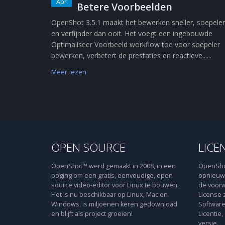
Apr
Betere Voorbeelden
OpenShot 3.5.1 maakt het bewerken sneller, soepeler
en verfijnder dan ooit. Het voegt een ingebouwde
Optimaliseer Voorbeeld workflow toe voor soepeler
bewerken, verbetert de prestaties en reactieve......
Meer lezen
OPEN SOURCE
LICE
OpenShot™ werd gemaakt in 2008, in een
OpenShot
poging om een gratis, eenvoudige, open
opnieuw 
source video-editor voor Linux te bouwen.
de voorw
Het is nu beschikbaar op Linux, Mac en
License 
Windows, is miljoenen keren gedownload
Software
en blijft als project groeien!
Licentie,
versie.