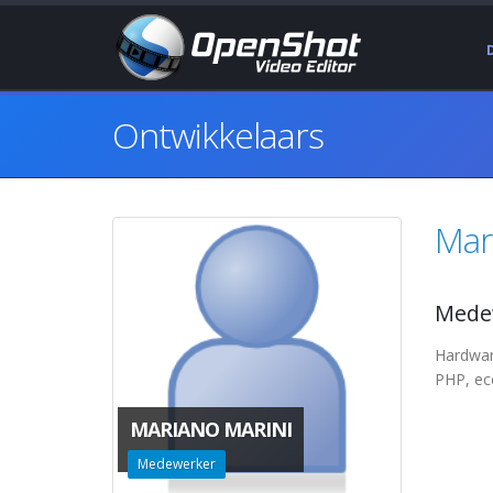
Ontwikkelaars
Mar
Mede
Hardwar
PHP, ecc
MARIANO MARINI
Medewerker