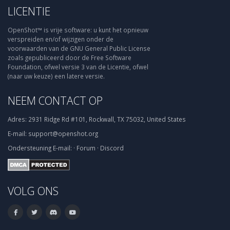
LICENTIE
OpenShot™ is vrije software: u kunt het opnieuw
verspreiden en/of wijzigen onder de
voorwaarden van de GNU General Public License
zoals gepubliceerd door de Free Software
Foundation, ofwel versie 3 van de Licentie, ofwel
(naar uw keuze) een latere versie.
NEEM CONTACT OP
Adres:
2931 Ridge Rd #101, Rockwall, TX 75032, United States
E-mail:
support@openshot.org
Ondersteuning
E-mail:
·
Forum
·
Discord
VOLG ONS