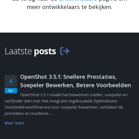
meer ontwikkelaars te bekijken.
Laatste
posts
OpenShot 3.5.1: Snellere Prestaties,
6
Soepeler Bewerken, Betere Voorbeelden
Apr
OpenShot 3.5.1 maakt het bewerken sneller, soepeler en
verfijnder dan ooit. Het voegt een ingebouwde Optimaliseer
Voorbeeld workflow toe voor soepeler bewerken, verbetert de
prestaties en reactieve......
Meer lezen