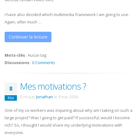
I have also decided which multimedia framework I am going to use.
Again, after much ...
Continuer la lecture
Mots-clés
:
Aucun tag
Discussions
:
0 Comments
Mes motivations ?
8
Écrit par
Jonathan
le
8 mai 2008
.
Mai
One of my co-workers was inquiring about why am I taking on such a
large project? Was I going to get paid? If successful, would I become
rich? So, I thought I would share my underlying motivations with
everyone.