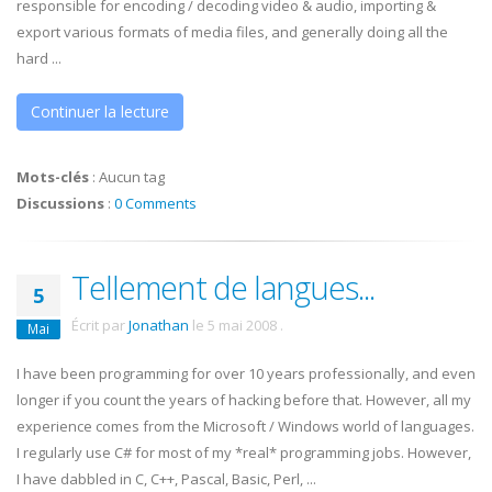
responsible for encoding / decoding video & audio, importing &
export various formats of media files, and generally doing all the
hard ...
Continuer la lecture
Mots-clés
:
Aucun tag
Discussions
:
0 Comments
Tellement de langues...
5
Écrit par
Jonathan
le
5 mai 2008
.
Mai
I have been programming for over 10 years professionally, and even
longer if you count the years of hacking before that. However, all my
experience comes from the Microsoft / Windows world of languages.
I regularly use C# for most of my *real* programming jobs. However,
I have dabbled in C, C++, Pascal, Basic, Perl, ...