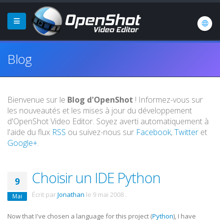
Blog
Bienvenue sur le
Blog d'OpenShot
! Informez-vous sur
les nouveautés et les mises à jour du développement
d'OpenShot Video Editor. Soyez averti automatiquement à
l'aide du flux
RSS
ou suivez-nous sur
Facebook
,
Twitter
et
Google+
.
Choisir un IDE Python
9
Écrit par
Jonathan
le
9 mai 2008
.
Mai
Now that I've chosen a language for this project (
Python
), I have