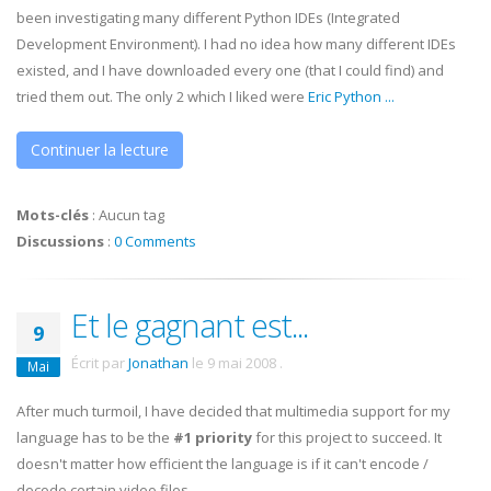
been investigating many different Python
IDEs
(Integrated
Development Environment). I had no idea how many different
IDEs
existed, and I have downloaded every one (that I could find) and
tried them out. The only 2 which I liked were
Eric Python
...
Continuer la lecture
Mots-clés
:
Aucun tag
Discussions
:
0 Comments
Et le gagnant est...
9
Écrit par
Jonathan
le
9 mai 2008
.
Mai
After much turmoil, I have decided that multimedia support for my
language has to be the
#1 priority
for this project to succeed. It
doesn't matter how efficient the language is if it can't encode /
decode certain video files.