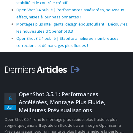
stabilité et le contrôle créatif
OpenShot 3.4 publié | Performances améliorées, nouveaux
effets, mises à jour passionnantes !
Montages plus intelligents, design époustouflant | Découvrez
les nouveautés d'OpenShot 3.3
OpenShot 3.2.1 publié | Stabilité améliorée, nombreuses
corrections et démarrages plus fluides !
Derniers
Articles
OpenShot 3.5.1 : Performances
6
Accélérées, Montage Plus Fluide,
Avr
Meilleures Prévisualisations
OpenShot 3.5.1 rend le montage plus rapide, plus fluide et plus
soigné que jamais. Il ajoute un flux de travail intégré Optimiser la
Prévisualisation pour un montage plus fluide, améliore la perfor......