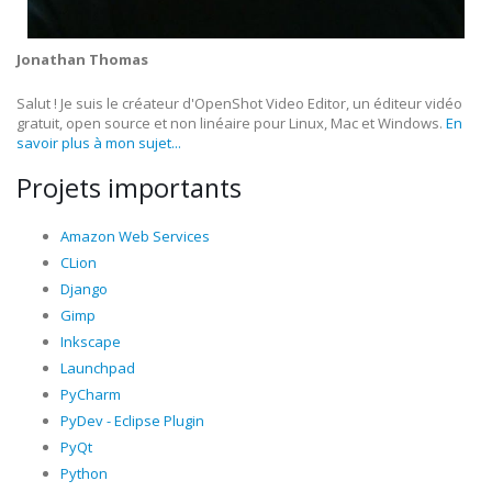
Jonathan Thomas
Salut ! Je suis le créateur d'OpenShot Video Editor, un éditeur vidéo
gratuit, open source et non linéaire pour Linux, Mac et Windows.
En
savoir plus à mon sujet...
Projets importants
Amazon Web Services
CLion
Django
Gimp
Inkscape
Launchpad
PyCharm
PyDev - Eclipse Plugin
PyQt
Python