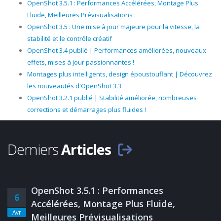
OpenShot 3.5.1 : Performances Accélérées, Montage Plus
Fluide, Meilleures Prévisualisations
OpenShot 3.5 : Une mise à jour majeure pour la vitesse, la
stabilité et le contrôle créatif
OpenShot 3.4 publié | Performances améliorées, nouveaux
effets, mises à jour passionnantes !
Montages plus intelligents, design époustouflant | Découvrez
les nouveautés d'OpenShot 3.3
OpenShot 3.2.1 publié | Stabilité améliorée, nombreuses
corrections et démarrages plus fluides !
Derniers
Articles
OpenShot 3.5.1 : Performances
6
Accélérées, Montage Plus Fluide,
Avr
Meilleures Prévisualisations