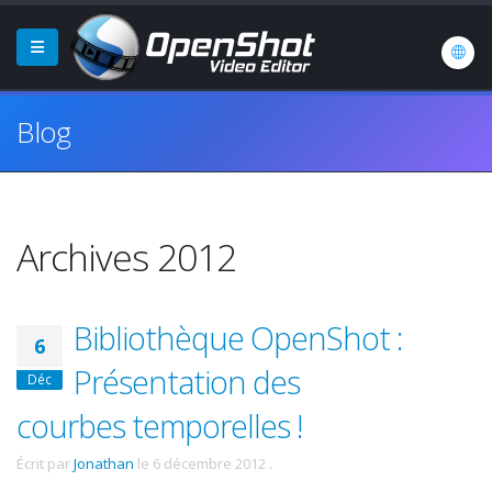
Blog
Archives 2012
Bibliothèque OpenShot :
6
Présentation des
Déc
courbes temporelles !
Écrit par
Jonathan
le
6 décembre 2012
.