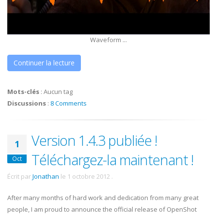
Waveform ...
Continuer la lecture
Mots-clés
:
Aucun tag
Discussions
:
8 Comments
Version 1.4.3 publiée !
1
Téléchargez-la maintenant !
Oct
Écrit par
Jonathan
le
1 octobre 2012
.
After many months of hard work and dedication from many great
people, I am proud to announce the official release of OpenShot