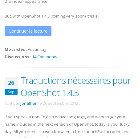
than ideal appearance.
But, with OpenShot 1.4.3 (coming very soon), this all ...
Continuer la lecture
Mots-clés
:
Aucun tag
Discussions
:
14 Comments
Traductions nécessaires pour
26
OpenShot 1.4.3
Sep
Écrit par
Jonathan
le
26 septembre 2012
.
If you speak a non-English native language, and want to get your
name included in the next version of OpenShot, today is your lucky
day! All you need is a web browser, a free LaunchPad account, and