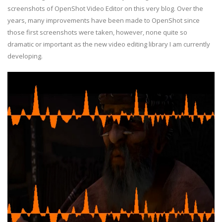
screenshots of OpenShot Video Editor on this very blog. Over the
years, many improvements have been made to OpenShot since
those first screenshots were taken, however, none quite so
dramatic or important as the new video editing library I am currently
developing.