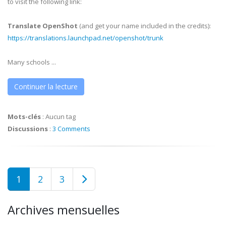
to visit the following link:
Translate OpenShot
(and get your name included in the credits):
https://translations.launchpad.net/openshot/trunk
Many schools ...
Continuer la lecture
Mots-clés
:
Aucun tag
Discussions
:
3 Comments
1
2
3
Archives mensuelles