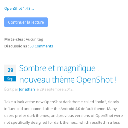
OpenShot 1.4.3 ...
Continuer la lecture
Mots-clés
:
Aucun tag
Discussions
:
53 Comments
Sombre et magnifique :
29
nouveau thème OpenShot !
Sep
Écrit par
Jonathan
le
29 septembre 2012
.
Take a look at the new OpenShot dark theme called "holo", clearly
influenced and named after the Android 4.0 default theme. Many
users prefer dark themes, and previous versions of OpenShot were
not specifically designed for dark themes... which resulted in a less