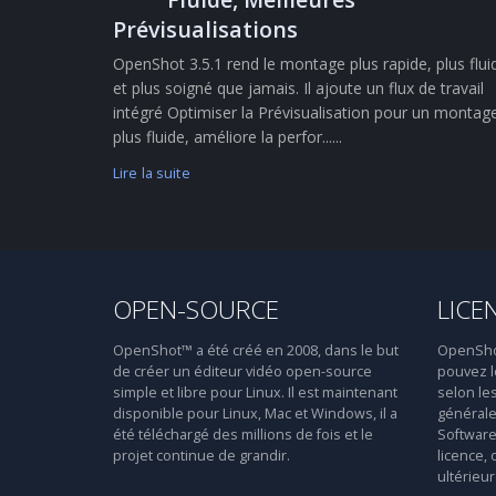
Prévisualisations
OpenShot 3.5.1 rend le montage plus rapide, plus flui
et plus soigné que jamais. Il ajoute un flux de travail
intégré Optimiser la Prévisualisation pour un montag
plus fluide, améliore la perfor......
Lire la suite
OPEN-SOURCE
LICE
OpenShot™ a été créé en 2008, dans le but
OpenShot™
de créer un éditeur vidéo open-source
pouvez le
simple et libre pour Linux. Il est maintenant
selon le
disponible pour Linux, Mac et Windows, il a
générale
été téléchargé des millions de fois et le
Software 
projet continue de grandir.
licence, 
ultérieur