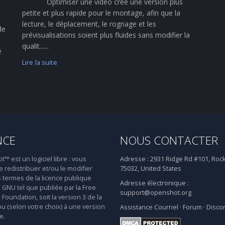
Optimiser une vidéo crée une version plus
petite et plus rapide pour le montage, afin que la
lecture, le déplacement, le rognage et les
de
prévisualisations soient plus fluides sans modifier la
qualit......
e
Lire la suite
NCE
NOUS CONTACTER
 est un logiciel libre : vous
Adresse :
2931 Ridge Rd #101, Rock
 redistribuer et/ou le modifier
75032, United States
s termes de la licence publique
Adresse électronique :
 GNU tel que publiée par la Free
support@openshot.org
Foundation, soit la version 3 de la
ou (selon votre choix) à une version
Assistance
Courriel
·
Forum
·
Disco
e.