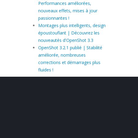
Performances améliorées,
nouveaux effets, mises à jour
passionnantes !
Montages plus intelligents, design
époustouflant | Découvrez les
nouveautés d'OpenShot 3.3
OpenShot 3.2.1 publié | Stabilité
améliorée, nombreuses
corrections et démarrages plus
fluides !