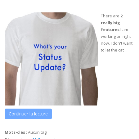
There are
2
really big
features
I am
working on right
now. I don't want
to let the cat ...
Continuer la lecture
Mots-clés
:
Aucun tag