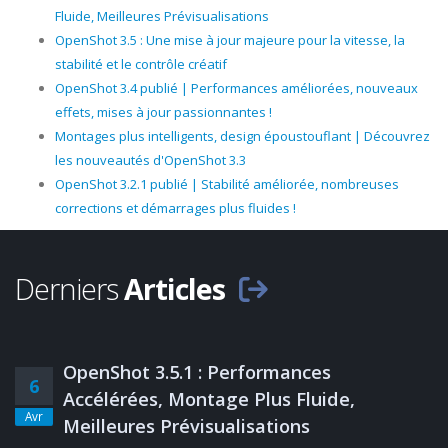
Fluide, Meilleures Prévisualisations
OpenShot 3.5 : Une mise à jour majeure pour la vitesse, la
stabilité et le contrôle créatif
OpenShot 3.4 publié | Performances améliorées, nouveaux
effets, mises à jour passionnantes !
Montages plus intelligents, design époustouflant | Découvrez
les nouveautés d'OpenShot 3.3
OpenShot 3.2.1 publié | Stabilité améliorée, nombreuses
corrections et démarrages plus fluides !
Derniers
Articles
OpenShot 3.5.1 : Performances
6
Accélérées, Montage Plus Fluide,
Avr
Meilleures Prévisualisations