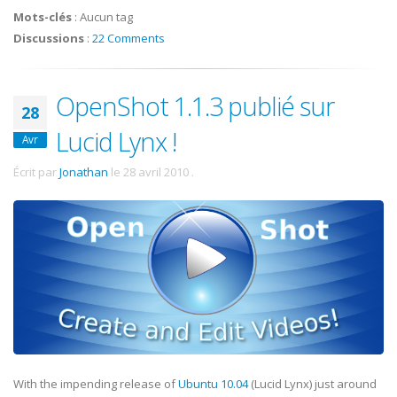
Mots-clés
:
Aucun tag
Discussions
:
22 Comments
OpenShot 1.1.3 publié sur
28
Lucid Lynx !
Avr
Écrit par
Jonathan
le
28 avril 2010
.
With the impending release of
Ubuntu 10.04
(Lucid Lynx) just around