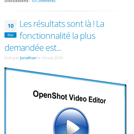
Discussions
:
10 Comments
Les résultats sont là ! La
10
fonctionnalité la plus
Mai
demandée est...
Écrit par
Jonathan
le
10 mai 2010
.