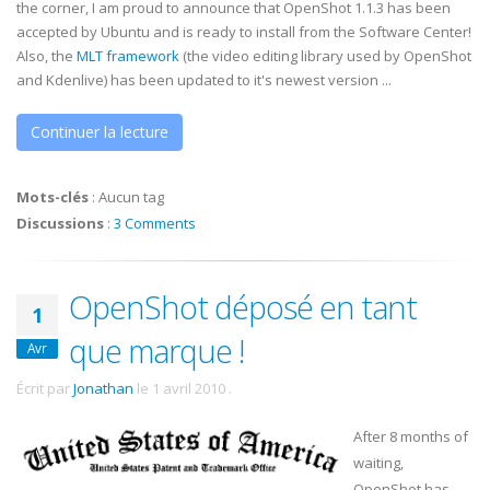
the corner, I am proud to announce that OpenShot 1.1.3 has been
accepted by Ubuntu and is ready to install from the Software Center!
Also, the
MLT framework
(the video editing library used by OpenShot
and Kdenlive) has been updated to it's newest version ...
Continuer la lecture
Mots-clés
:
Aucun tag
Discussions
:
3 Comments
OpenShot déposé en tant
1
que marque !
Avr
Écrit par
Jonathan
le
1 avril 2010
.
After 8 months of
waiting,
OpenShot has