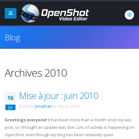
Blog
Archives 2010
Mise à jour : juin 2010
16
Écrit par
Jonathan
le
16 juin 2010
.
Jui
Greetings everyone!
It has been more than a month since my last
post, so I thought an update was due. Lots of activity is happening on
OpenShot
, even though my blog has been relatively quiet.