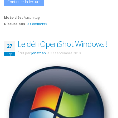
Continuer la lecture
Mots-clés
:
Aucun tag
Discussions
:
3 Comments
Le défi OpenShot Windows !
27
Écrit par
Jonathan
le
27 septembre 2010
.
Sep