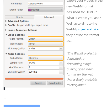
export your videos in the
new WebM format
designed for HTML5?
What is WebM you ask?
Well, according to the
WebM
project website
,
they define the format
as...
"The WebM project is
dedicated to
developing a high-
quality, open video
format for the web
that is freely available
to everyone."
...