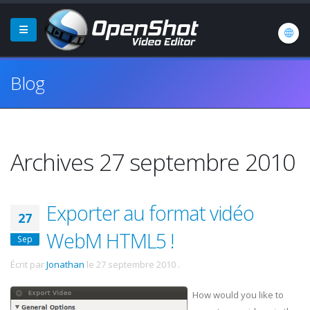
Blog
Archives 27 septembre 2010
Exporter au format vidéo
27
WebM HTML5 !
Sep
Écrit par
Jonathan
le
27 septembre 2010
.
How would you like to