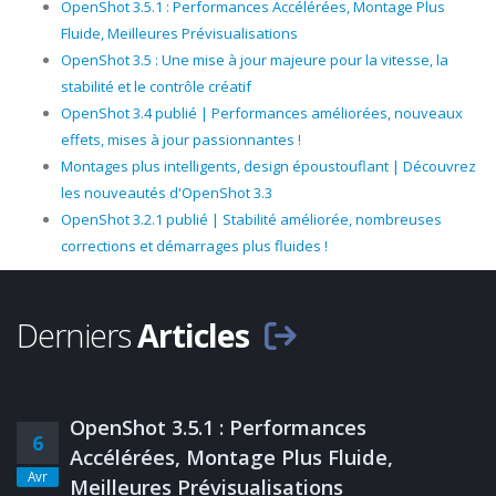
OpenShot 3.5.1 : Performances Accélérées, Montage Plus
Fluide, Meilleures Prévisualisations
OpenShot 3.5 : Une mise à jour majeure pour la vitesse, la
stabilité et le contrôle créatif
OpenShot 3.4 publié | Performances améliorées, nouveaux
effets, mises à jour passionnantes !
Montages plus intelligents, design époustouflant | Découvrez
les nouveautés d'OpenShot 3.3
OpenShot 3.2.1 publié | Stabilité améliorée, nombreuses
corrections et démarrages plus fluides !
Derniers
Articles
OpenShot 3.5.1 : Performances
6
Accélérées, Montage Plus Fluide,
Avr
Meilleures Prévisualisations