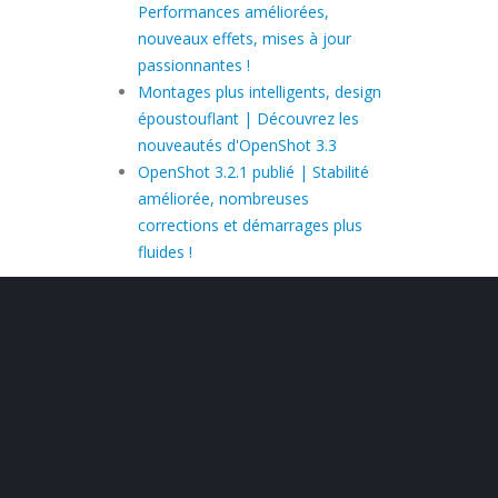
Performances améliorées,
nouveaux effets, mises à jour
passionnantes !
Montages plus intelligents, design
époustouflant | Découvrez les
nouveautés d'OpenShot 3.3
OpenShot 3.2.1 publié | Stabilité
améliorée, nombreuses
corrections et démarrages plus
fluides !