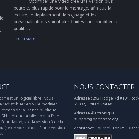
Optimiser une vidéo crée une version plus
petite et plus rapide pour le montage, afin que la
lecture, le déplacement, le rognage et les
de
prévisualisations soient plus fluides sans modifier la
qualit......
e
Lire la suite
NCE
NOUS CONTACTER
 est un logiciel libre : vous
Adresse :
2931 Ridge Rd #101, Rock
 redistribuer et/ou le modifier
75032, United States
s termes de la licence publique
Adresse électronique :
 GNU tel que publiée par la Free
support@openshot.org
Foundation, soit la version 3 de la
ou (selon votre choix) à une version
Assistance
Courriel
·
Forum
·
Disco
e.