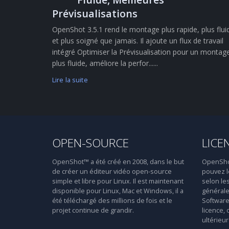
Prévisualisations
OpenShot 3.5.1 rend le montage plus rapide, plus flui
et plus soigné que jamais. Il ajoute un flux de travail
intégré Optimiser la Prévisualisation pour un montag
plus fluide, améliore la perfor......
Lire la suite
OPEN-SOURCE
LICE
OpenShot™ a été créé en 2008, dans le but
OpenShot™
de créer un éditeur vidéo open-source
pouvez le
simple et libre pour Linux. Il est maintenant
selon le
disponible pour Linux, Mac et Windows, il a
générale
été téléchargé des millions de fois et le
Software 
projet continue de grandir.
licence, 
ultérieur