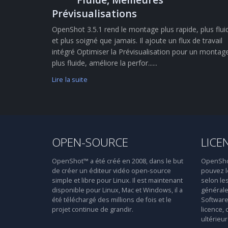
Prévisualisations
OpenShot 3.5.1 rend le montage plus rapide, plus flui
et plus soigné que jamais. Il ajoute un flux de travail
intégré Optimiser la Prévisualisation pour un montag
plus fluide, améliore la perfor......
Lire la suite
OPEN-SOURCE
LICE
OpenShot™ a été créé en 2008, dans le but
OpenShot™
de créer un éditeur vidéo open-source
pouvez le
simple et libre pour Linux. Il est maintenant
selon le
disponible pour Linux, Mac et Windows, il a
générale
été téléchargé des millions de fois et le
Software 
projet continue de grandir.
licence, 
ultérieur