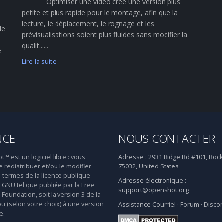
Optimiser une vidéo crée une version plus
petite et plus rapide pour le montage, afin que la
lecture, le déplacement, le rognage et les
de
prévisualisations soient plus fluides sans modifier la
qualit......
e
Lire la suite
NCE
NOUS CONTACTER
 est un logiciel libre : vous
Adresse :
2931 Ridge Rd #101, Rock
 redistribuer et/ou le modifier
75032, United States
s termes de la licence publique
Adresse électronique :
 GNU tel que publiée par la Free
support@openshot.org
Foundation, soit la version 3 de la
ou (selon votre choix) à une version
Assistance
Courriel
·
Forum
·
Disco
e.