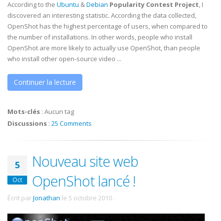
According to the
Ubuntu
&
Debian
Popularity Contest Project
, I
discovered an interesting statistic. According the data collected,
OpenShot has the highest percentage of users, when compared to
the number of installations. In other words, people who install
OpenShot are more likely to actually use OpenShot, than people
who install other open-source video ...
Continuer la lecture
Mots-clés
:
Aucun tag
Discussions
:
25 Comments
Nouveau site web
5
OpenShot lancé !
Oct
Écrit par
Jonathan
le
5 octobre 2010
.