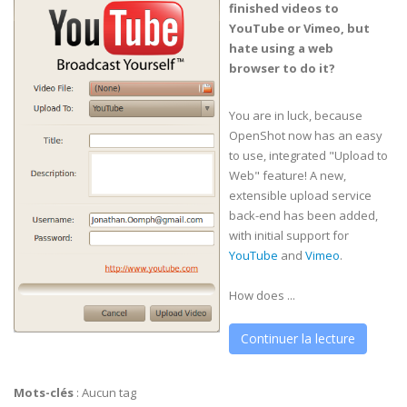
finished videos to
YouTube or Vimeo, but
hate using a web
browser to do it?
You are in luck, because
OpenShot now has an easy
to use, integrated "Upload to
Web" feature! A new,
extensible upload service
back-end has been added,
with initial support for
YouTube
and
Vimeo
.
How does ...
Continuer la lecture
Mots-clés
:
Aucun tag