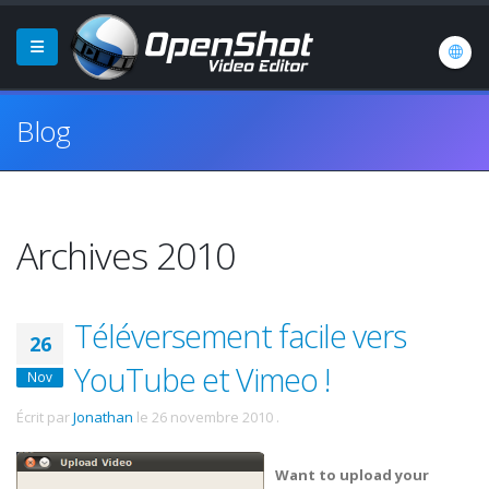
Blog
Archives 2010
Téléversement facile vers
26
YouTube et Vimeo !
Nov
Écrit par
Jonathan
le
26 novembre 2010
.
Want to upload your