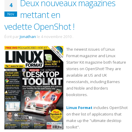
Deux nouveaux magazines
4
mettant en
Nov
vedette OpenShot !
Écrit par
Jonathan
le
4 novembre 2010
.
The newest issues of Linux
Format magazine and Linux
Starter Kit magazine both feature
stories on OpenShot! They are
available at US and UK
newsstands, including Barnes
and Noble and Borders
bookstores.
Linux Format
includes OpenShot
on their list of applications that
make up the "ultimate desktop
toolkit".