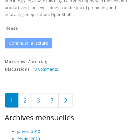
and integrating it with this blog. I am very happy with the finished
product, and I believe it does a better job of promoting and
educating people about OpenShot!
Please ...
Continuer la lecture
Mots-clés
:
Aucun tag
Discussions
:
10 Comments
…
1
2
3
7
Archives mensuelles
janvier 2010
février 2010