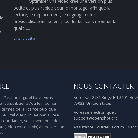
Optimiser une vidéo crée une version plus
petite et plus rapide pour le montage, afin que la
lecture, le déplacement, le rognage et les
de
prévisualisations soient plus fluides sans modifier la
qualit......
e
Lire la suite
NCE
NOUS CONTACTER
 est un logiciel libre : vous
Adresse :
2931 Ridge Rd #101, Rock
 redistribuer et/ou le modifier
75032, United States
s termes de la licence publique
Adresse électronique :
 GNU tel que publiée par la Free
support@openshot.org
Foundation, soit la version 3 de la
ou (selon votre choix) à une version
Assistance
Courriel
·
Forum
·
Disco
e.