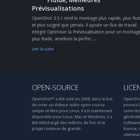
Prévisualisations
OpenShot 3.5.1 rend le montage plus rapide, plus flui
et plus soigné que jamais. Il ajoute un flux de travail
intégré Optimiser la Prévisualisation pour un montag
plus fluide, améliore la perfor......
Lire la suite
OPEN-SOURCE
LICE
OpenShot™ a été créé en 2008, dans le but
OpenShot™
de créer un éditeur vidéo open-source
pouvez le
simple et libre pour Linux. Il est maintenant
selon le
disponible pour Linux, Mac et Windows, il a
générale
été téléchargé des millions de fois et le
Software 
projet continue de grandir.
licence, 
ultérieur