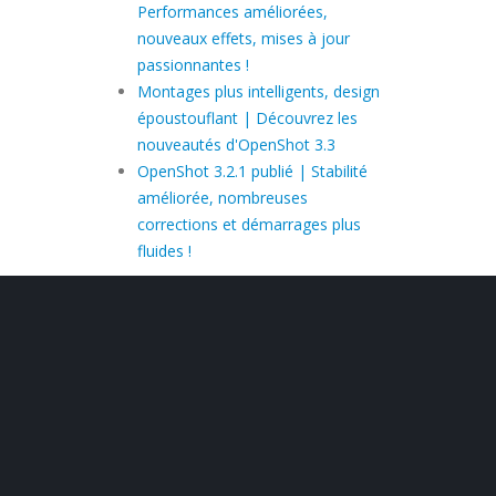
Performances améliorées,
nouveaux effets, mises à jour
passionnantes !
Montages plus intelligents, design
époustouflant | Découvrez les
nouveautés d'OpenShot 3.3
OpenShot 3.2.1 publié | Stabilité
améliorée, nombreuses
corrections et démarrages plus
fluides !