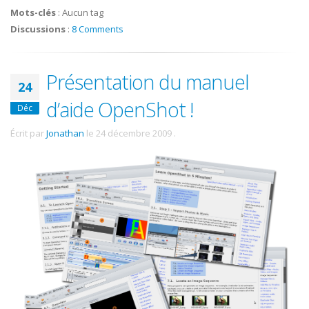
Mots-clés
:
Aucun tag
Discussions
:
8 Comments
Présentation du manuel
24
d’aide OpenShot !
Déc
Écrit par
Jonathan
le
24 décembre 2009
.