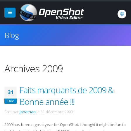
Blog
Archives 2009
Faits marquants de 2009 &
31
Bonne année !!!
Déc
Écrit par
Jonathan
le
31 décembre 2009
.
2009 has been a great year for OpenShot. I thought it might be fun to