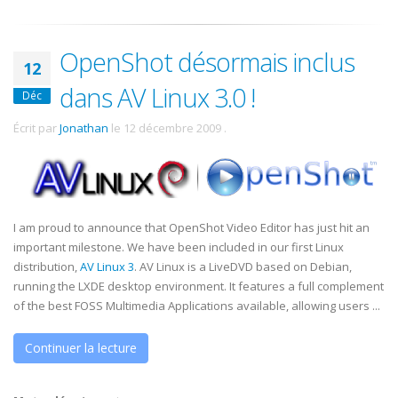
OpenShot désormais inclus
12
dans AV Linux 3.0 !
Déc
Écrit par
Jonathan
le
12 décembre 2009
.
I am proud to announce that OpenShot Video Editor has just hit an
important milestone. We have been included in our first Linux
distribution,
AV Linux 3
. AV Linux is a LiveDVD based on Debian,
running the LXDE desktop environment. It features a full complement
of the best FOSS Multimedia Applications available, allowing users ...
Continuer la lecture