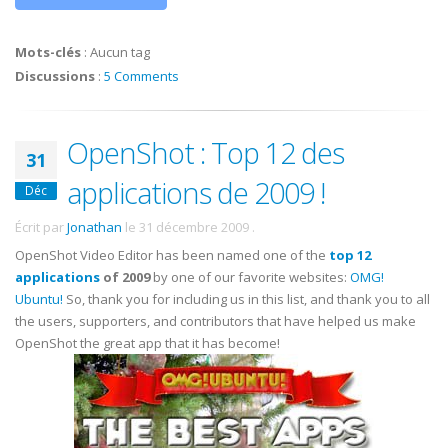
Mots-clés
:
Aucun tag
Discussions
:
5 Comments
OpenShot : Top 12 des
31
applications de 2009 !
Déc
Écrit par
Jonathan
le
31 décembre 2009
.
OpenShot Video Editor has been named one of the
top 12
applications
of 2009
by one of our favorite websites:
OMG!
Ubuntu!
So, thank you for including us in this list, and thank you to all
the users, supporters, and contributors that have helped us make
OpenShot the great app that it has become!