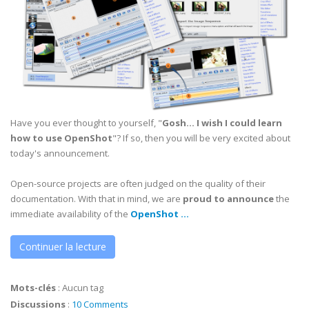
Have you ever thought to yourself, "
Gosh... I wish I could learn
how to use OpenShot
"? If so, then you will be very excited about
today's announcement.
Open-source projects are often judged on the quality of their
documentation. With that in mind, we are
proud to announce
the
immediate availability of the
OpenShot ...
Continuer la lecture
Mots-clés
:
Aucun tag
Discussions
:
10 Comments