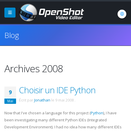
Blog
Archives 2008
Choisir un IDE Python
9
Écrit par
Jonathan
le
9 mai 2008
.
Mai
Now that I've chosen a language for this project (
Python
), I have
been investigating many different Python
IDEs
(Integrated
Development Environment). I had no idea how many different
IDEs