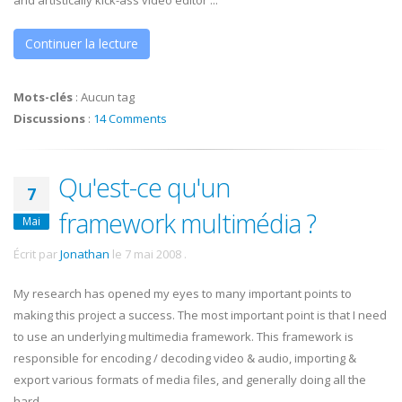
and artistically kick-ass video editor ...
Continuer la lecture
Mots-clés
:
Aucun tag
Discussions
:
14 Comments
Qu'est-ce qu'un
7
framework multimédia ?
Mai
Écrit par
Jonathan
le
7 mai 2008
.
My research has opened my eyes to many important points to
making this project a success. The most important point is that I need
to use an underlying multimedia framework. This framework is
responsible for encoding / decoding video & audio, importing &
export various formats of media files, and generally doing all the
hard ...