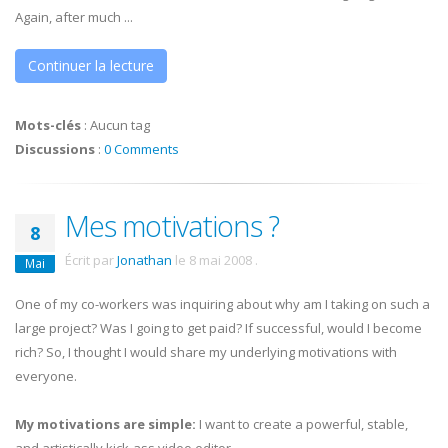
Again, after much ...
Continuer la lecture
Mots-clés
:
Aucun tag
Discussions
:
0 Comments
Mes motivations ?
8
Écrit par
Jonathan
le
8 mai 2008
.
Mai
One of my co-workers was inquiring about why am I taking on such a
large project? Was I going to get paid? If successful, would I become
rich? So, I thought I would share my underlying motivations with
everyone.
My motivations are simple:
I want to create a powerful, stable,