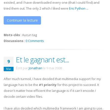
existed, and I have downloaded every one (that I could find) and
tried them out. The only 2 which I liked were
Eric Python
...
Continuer la lecture
Mots-clés
:
Aucun tag
Discussions
:
0 Comments
Et le gagnant est...
9
Écrit par
Jonathan
le
9 mai 2008
.
Mai
After much turmoil, I have decided that multimedia support for my
language has to be the
#1 priority
for this project to succeed. It
doesn't matter how efficient the language is if it can't encode /
decode certain video files.
I have also decided which multimedia framework I am going to use.