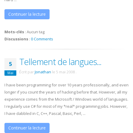
Continuer la lecture
Mots-clés
:
Aucun tag
Discussions
:
0 Comments
Tellement de langues...
5
Écrit par
Jonathan
le
5 mai 2008
.
Mai
I have been programming for over 10 years professionally, and even
longer if you count the years of hacking before that. However, all my
experience comes from the Microsoft / Windows world of languages.
I regularly use C# for most of my *real* programming jobs. However,
I have dabbled in C, C++, Pascal, Basic, Perl, ...
Continuer la lecture