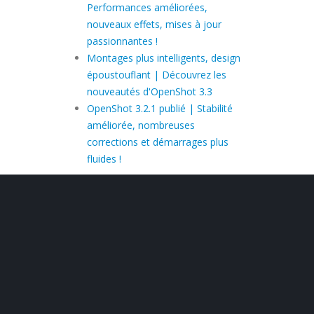
Performances améliorées,
nouveaux effets, mises à jour
passionnantes !
Montages plus intelligents, design
époustouflant | Découvrez les
nouveautés d'OpenShot 3.3
OpenShot 3.2.1 publié | Stabilité
améliorée, nombreuses
corrections et démarrages plus
fluides !