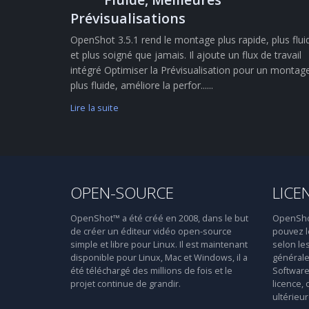
Prévisualisations
OpenShot 3.5.1 rend le montage plus rapide, plus flui
et plus soigné que jamais. Il ajoute un flux de travail
intégré Optimiser la Prévisualisation pour un montag
plus fluide, améliore la perfor......
Lire la suite
OPEN-SOURCE
LICE
OpenShot™ a été créé en 2008, dans le but
OpenShot™
de créer un éditeur vidéo open-source
pouvez le
simple et libre pour Linux. Il est maintenant
selon le
disponible pour Linux, Mac et Windows, il a
générale
été téléchargé des millions de fois et le
Software 
projet continue de grandir.
licence, 
ultérieur